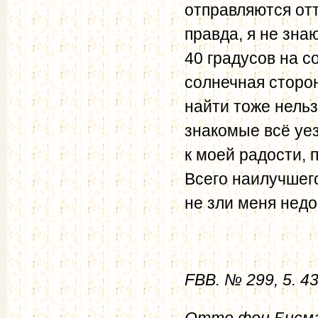
отправляются отт
правда, я не знаю
40 градусов на с
солнечная сторон
найти тоже нельз
знакомые всё уез
к моей радости, 
Всего наилучшег
не зли меня нед
FBB. № 299, 5. 4
Отто фон Бисмар