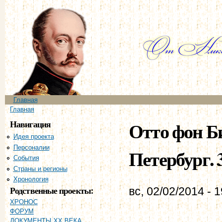
Пе
ос
со
Главное меню
Главная
Вы здесь
Главная
Навигация
Отто фон Б
Идея проекта
Персоналии
Петербург. 3
События
Страны и регионы
Хронология
Родственные проекты:
вс, 02/02/2014 - 
ХРОНОС
ФОРУМ
ДОКУМЕНТЫ XX ВЕКА