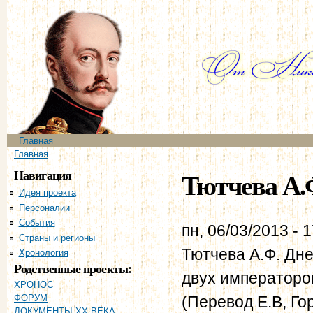
Пе
ос
со
Главное меню
Главная
Вы здесь
Главная
Навигация
Тютчева А.Ф
Идея проекта
Персоналии
События
пн, 06/03/2013 - 
Страны и регионы
Тютчева А.Ф. Днев
Хронология
Родственные проекты:
двух императоров
ХРОНОС
(Перевод Е.В, Го
ФОРУМ
ДОКУМЕНТЫ XX ВЕКА