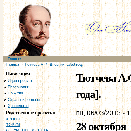
Пе
ос
со
Главное меню
Главная
Вы здесь
Главная
»
Тютчева А.Ф. Дневник. 1853 год.
Навигация
Тютчева А.Ф
Идея проекта
Персоналии
года].
События
Страны и регионы
Хронология
Родственные проекты:
пн, 06/03/2013 - 
ХРОНОС
28 октября
ФОРУМ
ДОКУМЕНТЫ XX ВЕКА