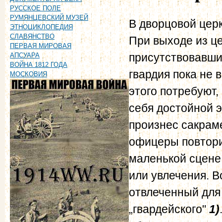
РУССКОЕ ПОЛЕ
РУМЯНЦЕВСКИЙ МУЗЕЙ
В дворцовой цер
ЭТНОЦИКЛОПЕДИЯ
СЛАВЯНСТВО
При выходе из це
ПЕРВАЯ МИРОВАЯ
присутствовавшим
АПСУАРА
ВОЙНА 1812 ГОДА
гвардия пока не 
МОСКОВИЯ
этого потребуют,
себя достойной э
произнес сакраме
офицеры повторил
маленькой сцене
или увлечения. 
отвлеченный для 
„гвардейского"
1)