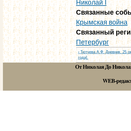
Николай I
Связанные соб
Крымская война
Связанный рег
Петербург
‹ Тютчева А.Ф. Дневник. 25 о
года].
От Николая До Никола
WEB-редак