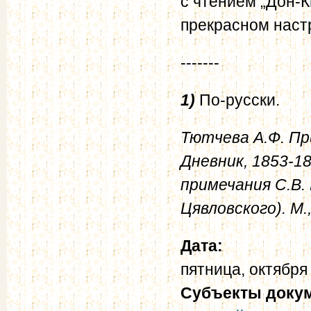
с чтением „Дон-К
прекрасном наст
-------
1)
По-русски.
Тютчева А.Ф. Пр
Дневник, 1853-18
примечания С.В. 
Цявловского). М.,
Дата:
пятница, октября
Субъекты доку