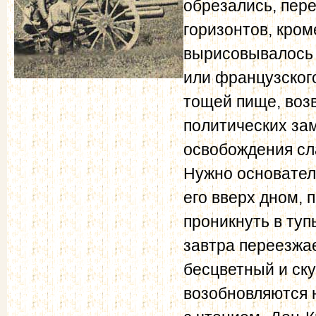
обрезались, пере
горизонтов, кром
вырисовывалось 
или французского
тощей пище, воз
политических за
освобождения сл
Нужно основател
его вверх дном, 
проникнуть в туп
завтра переезжае
бесцветный и ску
возобновляются 