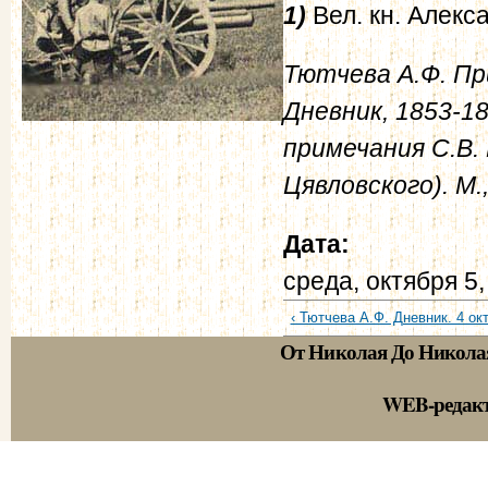
1)
Вел. кн. Алекс
Тютчева А.Ф. Пр
Дневник, 1853-18
примечания С.В. 
Цявловского). М.,
Дата:
среда, октября 5,
‹ Тютчева А.Ф. Дневник. 4 окт
От Николая До Никола
WEB-редак