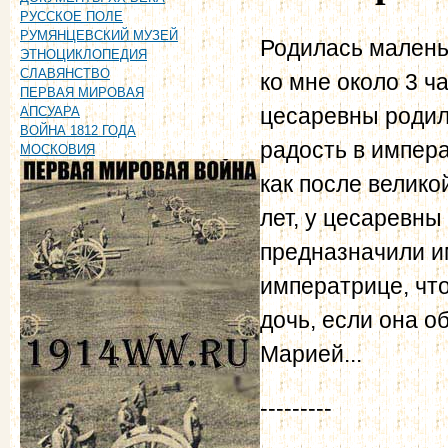
РУССКОЕ ПОЛЕ
РУМЯНЦЕВСКИЙ МУЗЕЙ
Родилась малень
ЭТНОЦИКЛОПЕДИЯ
СЛАВЯНСТВО
ко мне около 3 ч
ПЕРВАЯ МИРОВАЯ
цесаревны родил
АПСУАРА
ВОЙНА 1812 ГОДА
радость в импера
МОСКОВИЯ
как после велик
лет, у цесаревны
предназначили им
императрице, что
дочь, если она о
Марией...
---------