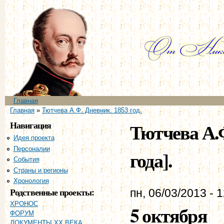
Пе
ос
со
Главное меню
Главная
Вы здесь
Главная
»
Тютчева А.Ф. Дневник. 1853 год.
Навигация
Тютчева А.Ф
Идея проекта
Персоналии
года].
События
Страны и регионы
Хронология
Родственные проекты:
пн, 06/03/2013 - 
ХРОНОС
5 октября
ФОРУМ
ДОКУМЕНТЫ XX ВЕКА