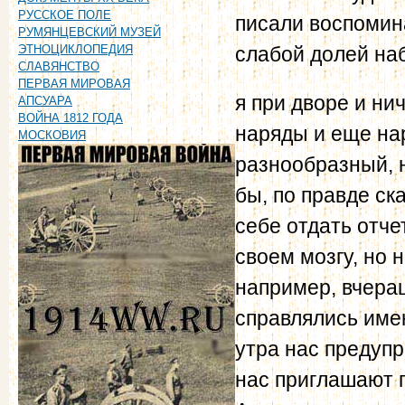
РУССКОЕ ПОЛЕ
писали воспомина
РУМЯНЦЕВСКИЙ МУЗЕЙ
слабой долей наб
ЭТНОЦИКЛОПЕДИЯ
СЛАВЯНСТВО
ПЕРВАЯ МИРОВАЯ
я при дворе и ни
АПСУАРА
ВОЙНА 1812 ГОДА
наряды и еще нар
МОСКОВИЯ
разнообразный, 
бы, по правде ск
себе отдать отче
своем мозгу, но 
например, вчера
справлялись име
утра нас предупр
нас приглашают п