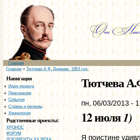
Пе
ос
со
Главное меню
Главная
Вы здесь
Главная
»
Тютчева А.Ф. Дневник. 1853 год.
Навигация
Тютчева А.Ф
Идея проекта
Персоналии
События
пн, 06/03/2013 - 
Страны и регионы
12 июля
1)
Хронология
Родственные проекты:
ХРОНОС
ФОРУМ
Я поистине удивл
ДОКУМЕНТЫ XX ВЕКА