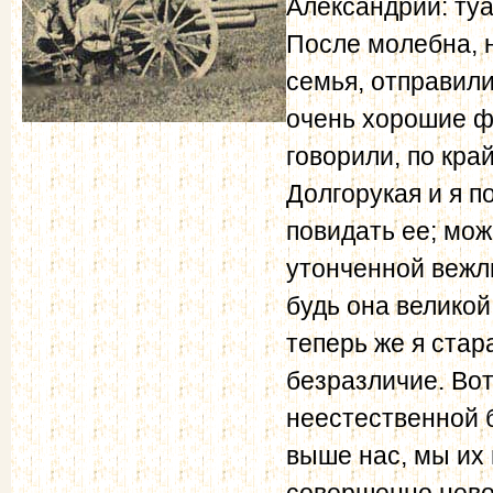
Александрии: туа
После молебна, 
семья, отправили
очень хорошие фр
говорили, по кра
Долгорукая и я п
повидать ее; мо
утонченной вежли
будь она великой
теперь же я ста
безразличие. Во
неестественной 
выше нас, мы их
совершенно невол