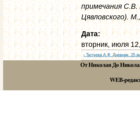
примечания С.В. 
Цявловского). М.,
Дата:
вторник, июля 12
‹ Тютчева А.Ф. Дневник. 25 ма
От Николая До Никола
WEB-редак