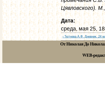
Цявловского). М.,
Дата:
среда, мая 25, 1
‹ Тютчева А.Ф. Дневник. 24 ма
От Николая До Никола
WEB-редак