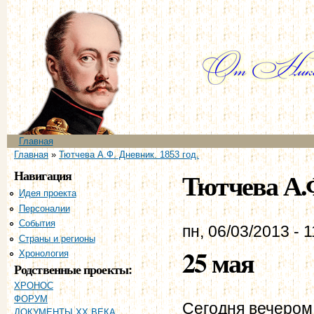
Пе
ос
со
Главное меню
Главная
Вы здесь
Главная
»
Тютчева А.Ф. Дневник. 1853 год.
Навигация
Тютчева А.Ф
Идея проекта
Персоналии
События
пн, 06/03/2013 - 1
Страны и регионы
25 мая
Хронология
Родственные проекты:
ХРОНОС
ФОРУМ
Сегодня вечером
ДОКУМЕНТЫ XX ВЕКА