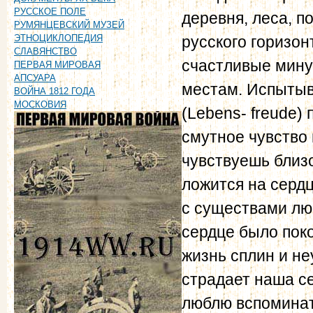
РУССКОЕ ПОЛЕ
деревня, леса, п
РУМЯНЦЕВСКИЙ МУЗЕЙ
русского горизон
ЭТНОЦИКЛОПЕДИЯ
СЛАВЯНСТВО
счастливые мину
ПЕРВАЯ МИРОВАЯ
АПСУАРА
местам. Испытыв
ВОЙНА 1812 ГОДА
МОСКОВИЯ
(Lebens- freude)
смутное чувство 
чувствуешь близо
ложится на серд
с существами лю
сердце было поко
жизнь сплин и н
страдает наша се
люблю вспоминат