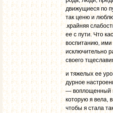
движущиеся по пу
так ценю и люблю
.крайняя слабост
ее с пути. Что к
воспитанию, ими 
исключительно р
своего тщеславия
и тяжелых ее ур
дурное настроен
— воплощенный па
которую я вела, 
чтобы я стала та