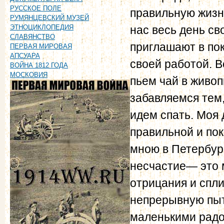
РУССКОЕ ПОЛЕ
правильную жизн
РУМЯНЦЕВСКИЙ МУЗЕЙ
нас весь день св
ЭТНОЦИКЛОПЕДИЯ
СЛАВЯНСТВО
приглашают в пок
ПЕРВАЯ МИРОВАЯ
АПСУАРА
своей работой. В
ВОЙНА 1812 ГОДА
МОСКОВИЯ
пьем чай в живоп
забавляемся тем,
идем спать. Моя
правильной и по
мною в Петербур
несчастие— это
отрицания и спл
непрерывную пытк
маленькими радо