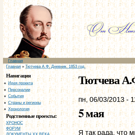
Пе
ос
со
Главное меню
Главная
Вы здесь
Главная
»
Тютчева А.Ф. Дневник. 1853 год.
Навигация
Тютчева А.Ф
Идея проекта
Персоналии
События
пн, 06/03/2013 - 1
Страны и регионы
5 мая
Хронология
Родственные проекты:
ХРОНОС
ФОРУМ
Я так рада, что 
ДОКУМЕНТЫ XX ВЕКА