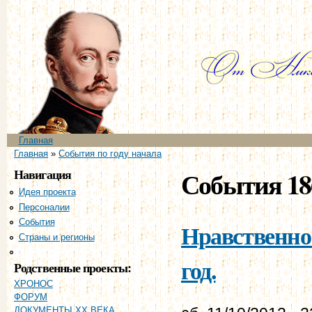
Пе
ос
со
Главное меню
Главная
Вы здесь
Главная
»
События по году начала
Навигация
События 18
Идея проекта
Персоналии
События
Нравственно-
Страны и регионы
Хронология
год.
Родственные проекты:
ХРОНОС
ФОРУМ
ДОКУМЕНТЫ XX ВЕКА