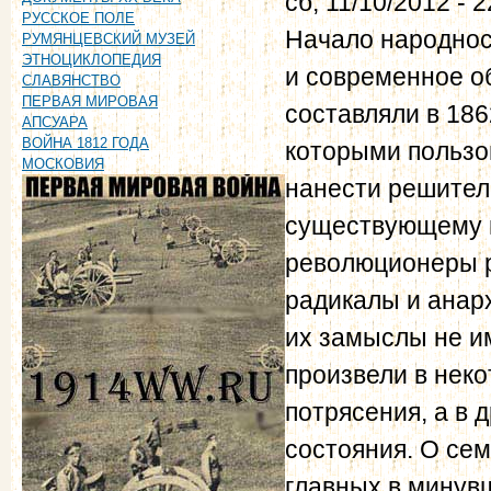
сб, 11/10/2012 - 2
РУССКОЕ ПОЛЕ
Начало народнос
РУМЯНЦЕВСКИЙ МУЗЕЙ
ЭТНОЦИКЛОПЕДИЯ
и современное о
СЛАВЯНСТВО
ПЕРВАЯ МИРОВАЯ
составляли в 18
АПСУАРА
ВОЙНА 1812 ГОДА
которыми пользо
МОСКОВИЯ
нанести решител
существующему г
революционеры р
радикалы и анарх
их замыслы не им
произвели в нек
потрясения, а в 
состояния. О се
главных в минув