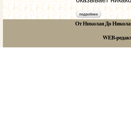
подробнее
о п. а. валуев. о 
От Николая До Никола
WEB-редак