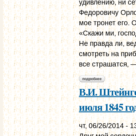
удивлению, ни се
Федоровичу Орло
мое тронет его. 
«Скажи ми, госпо
Не правда ли, ве
смотреть на при
все страшатся, —
подробнее
о в.и. штейнгейль –
В.И. Штейнге
июля 1845 го
чт, 06/26/2014 - 1
Друг мой сердечн