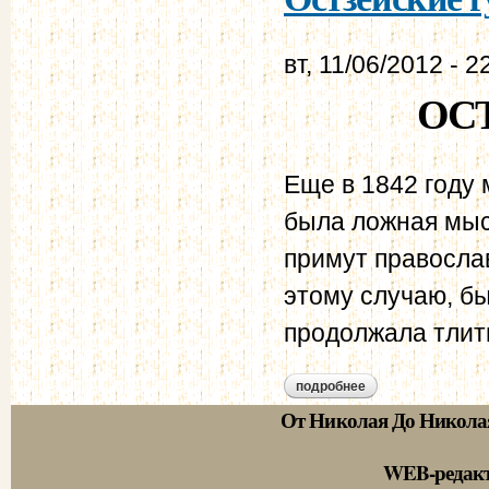
вт, 11/06/2012 - 2
ОС
Еще в 1842 году
была ложная мысл
примут правосла
этому случаю, бы
продолжала тлить
подробнее
о остзейские губер
От Николая До Никола
WEB-редак