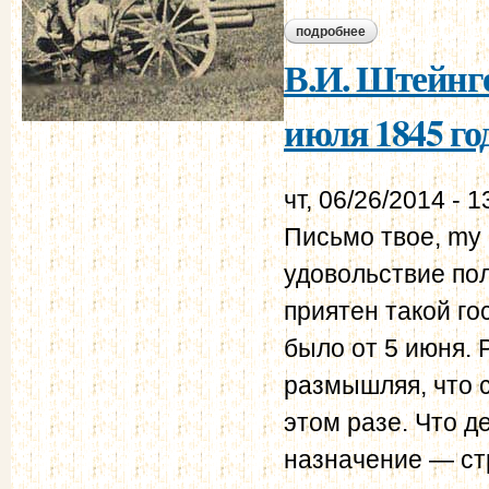
подробнее
о нравственно-поли
В.И. Штейнге
июля 1845 го
чт, 06/26/2014 - 1
Письмо твое, my d
удовольствие пол
приятен такой го
было от 5 июня. 
размышляя, что с
этом разе. Что д
назначение — стр