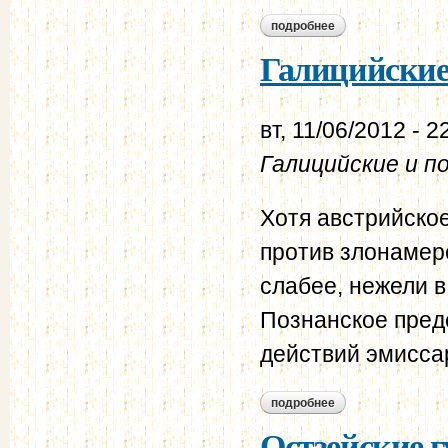
подробнее
о царство польское
Галицийские 
вт, 11/06/2012 - 2
Галицийские и п
Хотя австрийско
против злонамер
слабее, нежели в
Познанское пред
действий эмисса
подробнее
о галицийские и по
Остзейские гу