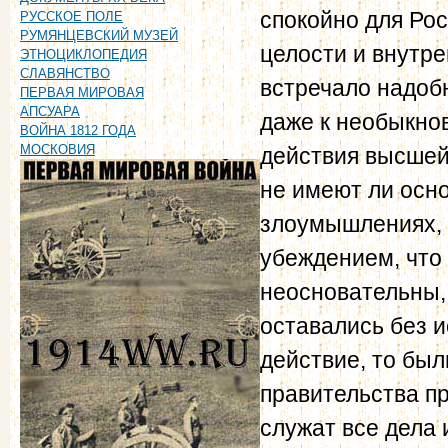
спокойно для Ро
РУССКОЕ ПОЛЕ
РУМЯНЦЕВСКИЙ МУЗЕЙ
целости и внутр
ЭТНОЦИКЛОПЕДИЯ
СЛАВЯНСТВО
встречало надобн
ПЕРВАЯ МИРОВАЯ
АПСУАРА
даже к необыкно
ВОЙНА 1812 ГОДА
МОСКОВИЯ
действия высшей
не имеют ли осн
злоумышлениях, 
убеждением, что
неосновательны,
оставались без и
действие, то бы
правительства п
служат все дела 