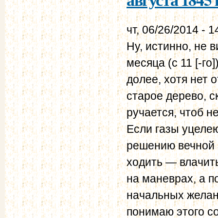
чт, 06/26/2014 - 1
Ну, истинно, не 
месяца (с 11 [-го
долее, хотя нет 
старое дерево, с
ручается, чтоб н
Если газы уцелею
решению вечной 
ходить — влачить
на маневрах, а 
начальных желан
понимаю этого со