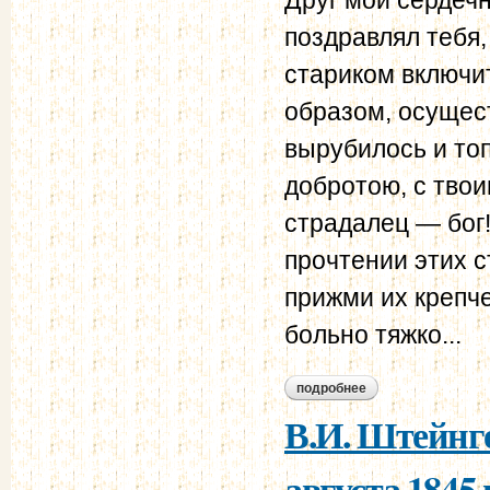
поздравлял тебя,
стариком включит
образом, осущест
вырубилось и то
добротою, с твои
страдалец — бог!
прочтении этих 
прижми их крепче 
больно тяжко...
подробнее
о в.и. штейнгейль –
В.И. Штейнге
августа 1845 