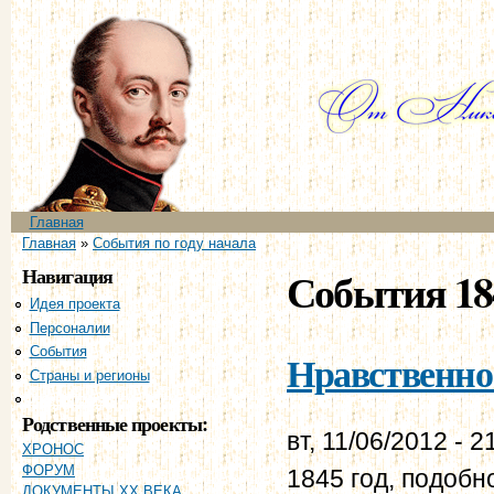
Пе
ос
со
Главное меню
Главная
Вы здесь
Главная
»
События по году начала
Навигация
События 18
Идея проекта
Персоналии
События
Нравственно-
Страны и регионы
Хронология
Родственные проекты:
вт, 11/06/2012 - 2
ХРОНОС
ФОРУМ
1845 год, подоб
ДОКУМЕНТЫ XX ВЕКА