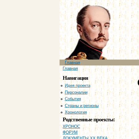
Главное меню
Главная
Вы здесь
Главная
Навигация
Идея проекта
Персоналии
События
Страны и регионы
Хронология
Родственные проекты:
ХРОНОС
ФОРУМ
ДОКУМЕНТЫ XX ВЕКА