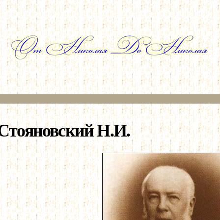
Перейти к
основному
содержанию
Стояновский Н.И.