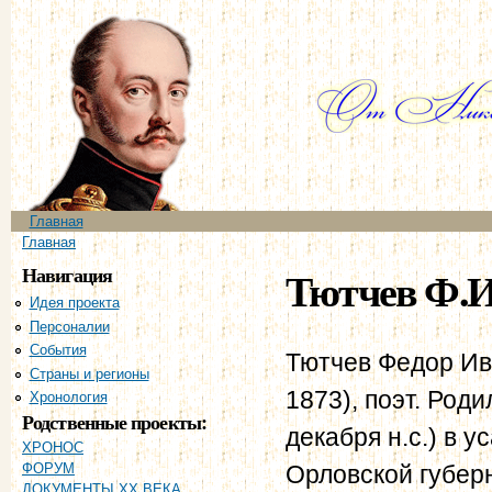
Пе
ос
со
Главное меню
Главная
Вы здесь
Главная
Навигация
Тютчев Ф.И
Идея проекта
Персоналии
События
Тютчев Федор Ив
Страны и регионы
1873), поэт. Роди
Хронология
Родственные проекты:
декабря н.с.) в у
ХРОНОС
Орловской губер
ФОРУМ
ДОКУМЕНТЫ XX ВЕКА