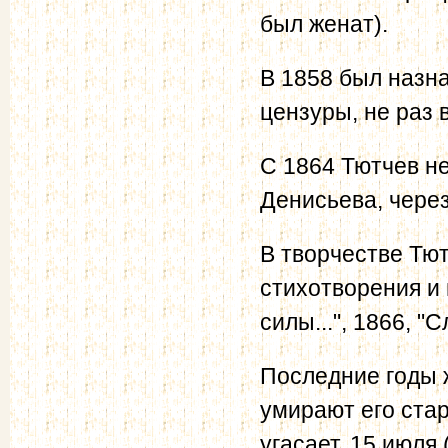
был женат).
В 1858 был назн
цензуры, не раз
С 1864 Тютчев не
Денисьева, через 
В творчестве Тю
стихотворения и 
силы...", 1866, "С
Последние годы 
умирают его стар
угасает. 15 июля