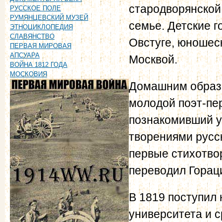
стародворянской
РУССКОЕ ПОЛЕ
РУМЯНЦЕВСКИЙ МУЗЕЙ
семье. Детские г
ЭТНОЦИКЛОПЕДИЯ
СЛАВЯНСТВО
Овстуге, юношеск
ПЕРВАЯ МИРОВАЯ
АПСУАРА
Москвой.
ВОЙНА 1812 ГОДА
МОСКОВИЯ
Домашним образ
молодой поэт-пе
познакомивший у
творениями русс
первые стихотво
переводил Горац
В 1819 поступил
университета и с