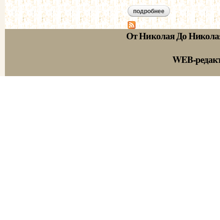
подробнее
о тютчева а.ф. дне
От Николая До Никола
WEB-редак