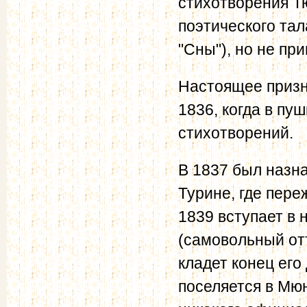
стихотворения Т
поэтического тал
"Сны"), но не пр
Настоящее призн
1836, когда в пу
стихотворений.
В 1837 был назн
Турине, где пере
1839 вступает в
(самовольный от
кладет конец его
поселяется в Мюн