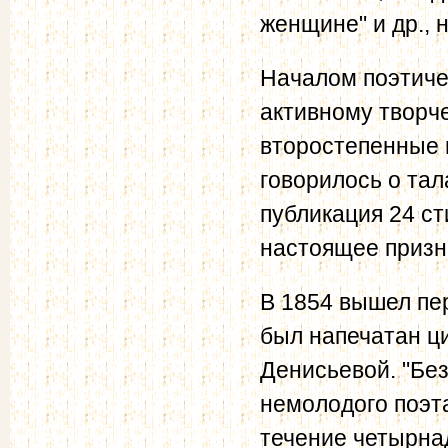
женщине" и др., 
Началом поэтичес
активному творче
второстепенные п
говорилось о тал
публикация 24 ст
настоящее призн
В 1854 вышел пер
был напечатан ц
Денисьевой. "Без
немолодого поэт
течение четырна