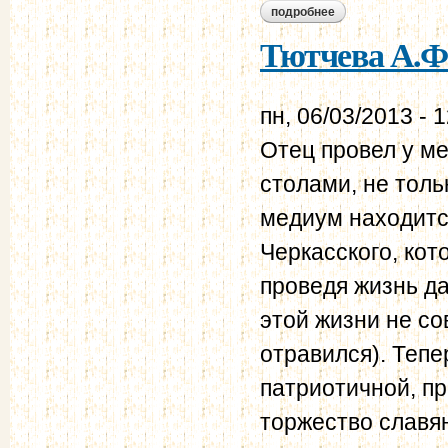
подробнее
о тютчева а.ф. дне
Тютчева А.Ф.
пн, 06/03/2013 - 
Отец провел у ме
столами, не тол
медиум находитс
Черкасского, кот
проведя жизнь да
этой жизни не с
отравился). Тепе
патриотичной, п
торжество славя