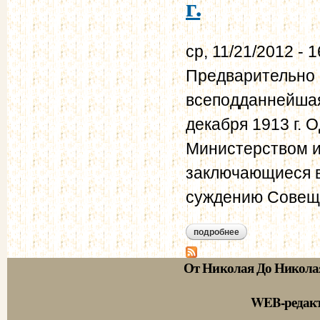
г.
ср, 11/21/2012 - 1
Предварительно 
всеподданнейшая
декабря 1913 г.
Министерством и
заключающиеся 
суждению Сове
подробнее
о из журнала особо
От Николая До Никола
WEB-редак