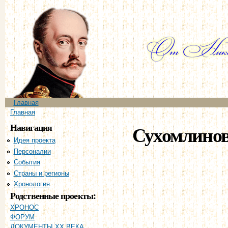
Пе
ос
со
Главное меню
Главная
Вы здесь
Главная
Навигация
Сухомлинов
Идея проекта
Персоналии
События
Страны и регионы
Хронология
Родственные проекты:
ХРОНОС
ФОРУМ
ДОКУМЕНТЫ XX ВЕКА