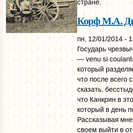
стране.
Корф М.А. Дн
пн, 12/01/2014 - 
Государь чрезвы
— venu si coulant
который разделяе
что после всего 
сказать, бесстыд
что Канкрин в эт
который в день п
Рассказывая мне 
своем выйти в от