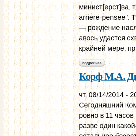
минист[ерст]ва, т
arriere-pensee". 
— рождение насл
авось удастся сх
крайней мере, пр
подробнее
о корф м.а. дневни
Корф М.А. Дн
чт, 08/14/2014 - 2
Сегодняшний Ком
ровно в 11 часов
разве один какой
остальное безост