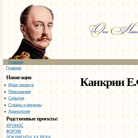
Пе
ос
со
Главное меню
Главная
Вы здесь
Главная
Навигация
Канкрин Е.
Идея проекта
Персоналии
События
Страны и регионы
Хронология
Родственные проекты:
ХРОНОС
ФОРУМ
ДОКУМЕНТЫ XX ВЕКА