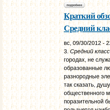
подробнее
о обозрение проис
Краткий обзо
Средний клас
вс, 09/30/2012 - 
3.
Средний класс
городах, не служ
образованные лю
разнородные элем
так сказать, душ
общественного мн
поразительной б
пользуется наиб