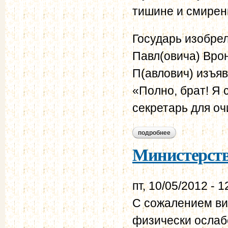
тишине и смирен
Государь изобре
Павл(овича) Врон
П(авлович) изъяв
«Полно, брат! Я
секретарь для оч
подробнее
о ив(ан) максимови
Министерств
пт, 10/05/2012 - 1
С сожалением ви
физически ослаб