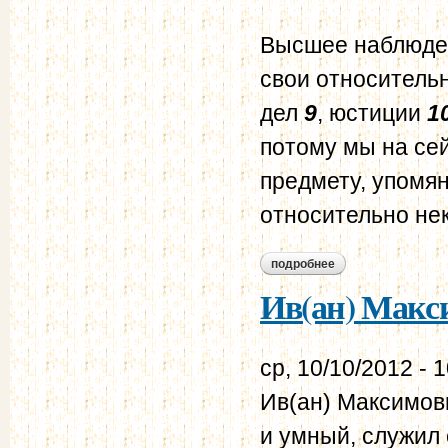
Высшее наблюден
свои относитель
дел
9
, юстиции
1
потому мы на сей
предмету, упомян
относительно не
подробнее
о о некоторых час
Ив(ан) Макс
ср, 10/10/2012 - 
Ив(ан) Максимов
и умный, служил 