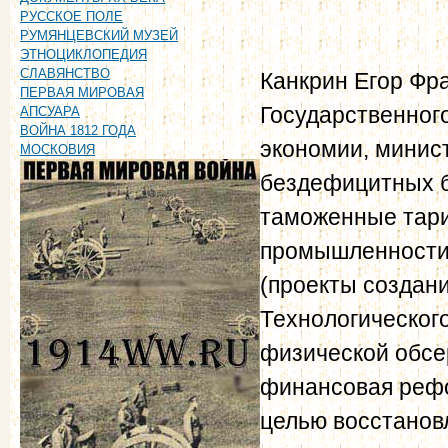
РУССКОЕ ПОЛЕ
РУМЯНЦЕВСКИЙ МУЗЕЙ
ЭТНОЦИКЛОПЕДИЯ
СЛАВЯНСТВО
Канкрин Егор Фран
ПЕРВАЯ МИРОВАЯ
Государственног
АПСУАРА
ВОЙНА 1812 ГОДА
экономии, минист
МОСКОВИЯ
бездефицитных б
таможенные тари
промышленности 
(проекты создан
Технологического
физической обсер
финансовая рефор
целью восстанов