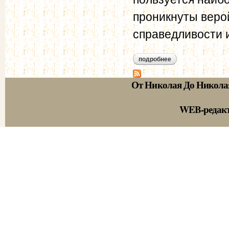
проникнуты верой
справедливости и
подробнее
о краткий обзор об
От Николая До Никола
WEB-редак