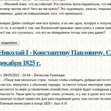
<...>Великий боже, что за события! Эта сволочь была недовольна, что и
заговор против него! Чего же им нужно? Это чудовищно, ужасно, покрыва
невинных, даже не помышлявших того, что произошло!..
Генерал Дибич сообщил мне все бумаги, и из них одна, которую я получи
это та, в которой о том, как Волконский призывал приступить к смене пра
лет! как это случилось, что его не обнаружили тотчас или уже давно?
подробнее
о константин павлович - николаю i варшава, 20 декабря 1825 г.
Николай I - Константину Павловичу. С.
декабря 1825 г.
т, 09/25/2012 - 14:44
--
Вячеслав Румянцев
<...>Пишу вам несколько строк, только чтобы сообщить добрые вести отс
счастью, вернулись к обычному порядку; остается только некоторая трево
рассеется по мере установления спокойствия, которое будет очевидным 
опасности. Наши аресты проходят очень успешно, и у нас в руках все гла
назначил особую комиссию для расследования дела; она состоит из вое
(Военным министром в конце 1825 г. был А.И.