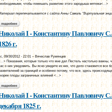
необходимыми, чтобы помешать развитию этого зародыша мятежа<...>
Материал перепечатывается с сайта Анны Самаль "Виртуальная энци
подробнее
о николай i - константину павловичу с.-петербург, 5 января 1826
Николай I - Константину Павловичу С.
1826 г.
с, 09/30/2012 - 22:01
--
Вячеслав Румянцев
<...> Показания, которые только что мне дал Пестель настолько важны, 
вас о них уведомить. Вы ясно увидите из них, что дело становится все 
разветвлений за границей и особенно потому, что все, здесь происходящ
скорее плоды заграничных влияний <...>
подробнее
о николай i - константину павловичу с.-петербург, 4 января 1826
Николай I - Константину Павловичу С.
декабря 1825 г.