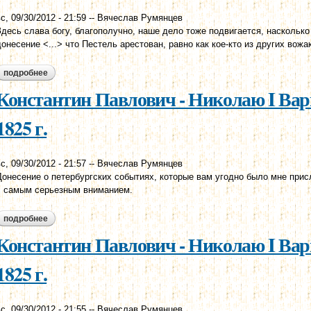
с, 09/30/2012 - 21:59
--
Вячеслав Румянцев
Здесь слава богу, благополучно, наше дело тоже подвигается, насколько
донесение <...> что Пестель арестован, равно как кое-кто из других вожак
подробнее
о николай i - константину павловичу с.-петербург, 28 декабря 18
Константин Павлович - Николаю I Вар
1825 г.
с, 09/30/2012 - 21:57
--
Вячеслав Румянцев
Донесение о петербургских событиях, которые вам угодно было мне прис
с самым серьезным вниманием.
подробнее
о константин павлович - николаю i варшава, 22 декабря 1825 г.
Константин Павлович - Николаю I Вар
1825 г.
с, 09/30/2012 - 21:55
--
Вячеслав Румянцев