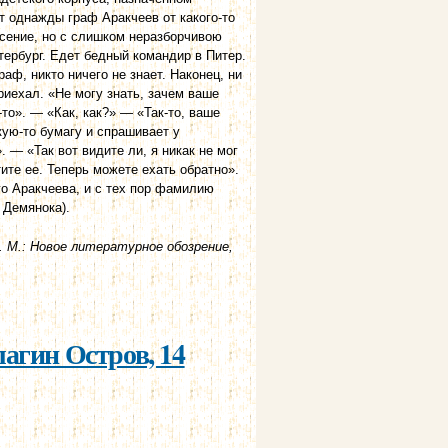
ет однажды граф Аракчеев от какого-то
есение, но с слишком неразборчивою
ербург. Едет бедный командир в Питер.
аф, никто ничего не знает. Наконец, ни
риехал. «Не могу знать, зачем ваше
то». — «Как, как?» — «Так-то, ваше
кую-то бумагу и спрашивает у
 — «Так вот видите ли, я никак не мог
ите ее. Теперь можете ехать обратно».
го Аракчеева, и с тех пор фамилию
 Демянока).
 М.: Новое литературное обозрение,
агин Остров, 14