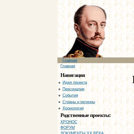
Главное меню
Главная
Вы здесь
Главная
Навигация
Идея проекта
Персоналии
События
Страны и регионы
Хронология
Родственные проекты:
ХРОНОС
ФОРУМ
ДОКУМЕНТЫ XX ВЕКА