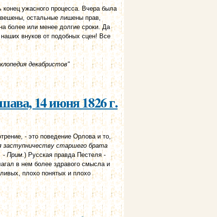
ь конец ужасного процесса. Вчера была
овешены, остальные лишены прав,
а более или менее долгие сроки. Да
и наших внуков от подобных сцен! Все
клопедия декабристов"
6 г.
ава, 14 июня 1826 г.
трение, - это поведение Орлова и то,
я заступничеству старшего брата
 - Прим.
) Русская правда Пестеля -
лагал в нем более здравого смысла и
кливых, плохо понятых и плохо