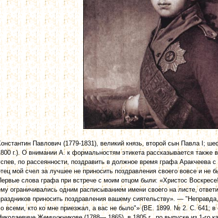
Константин Павлович (1779-1831), великий князь, второй сын Павла I; ше
1800 г.). О внимании А. к формальностям этикета рассказывается также
успев, по рассеянности, поздравить в должное время графа Аракчеева 
отец мой счел за лучшее не приносить поздравления своего вовсе и не бы
Первые слова графа при встрече с моим отцом были: «Христос Воскресе!
ему ограничивались одним расписыванием имени своего на листе, ответи
праздников приносить поздравления вашему сиятельству». — "Неправда,
со всеми, кто ко мне приезжал, а вас не было"» (ВЕ. 1899. № 2. С. 641; 
Николаевиче Жемчужникове (1788— 1865), в 1805 г., по выпуске из 1-го к