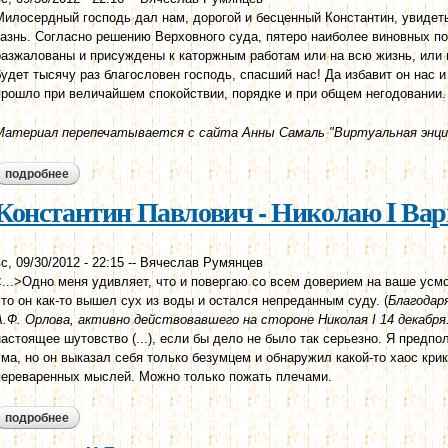
Милосердный господь дал нам, дорогой и бесценный Константин, увидет
казнь. Согласно решению Верховного суда, пятеро наиболее виновных п
разжалованы и присуждены к каторжным работам или на всю жизнь, или н
будет тысячу раз благословен господь, спасший нас! Да избавит он нас 
прошло при величайшем спокойствии, порядке и при общем негодовании.
Материал перепечатывается с сайта Анны Самаль "Виртуальная энци
подробнее
о николай i - константину павловичу елагин остров, 14 июля 182
Константин Павлович - Николаю I Варш
с, 09/30/2012 - 22:15
--
Вячеслав Румянцев
<...>Одно меня удивляет, что и повергаю со всем доверием на ваше усмо
что он как-то вышел сух из воды и остался непреданным суду. (
Благодар
А.Ф. Орлова, активно действовавшего на стороне Николая I 14 декабря.
настоящее шутовство (...), если бы дело не было так серьезно. Я предпо
ума, но он выказал себя только безумцем и обнаружил какой-то хаос кри
переваренных мыслей. Можно только пожать плечами.
подробнее
о константин павлович - николаю i варшава, 14 июня 1826 г.