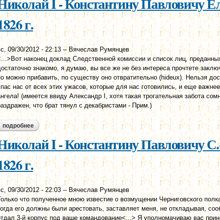
Николай I - Константину Павловичу Е
1826 г.
с, 09/30/2012 - 22:13
--
Вячеслав Румянцев
<...>Вот наконец доклад Следственной комиссии и список лиц, преданны
достаточно знакомо, я думаю, вы все же не без интереса прочтете заклю
но можно прибавить, по существу оно отвратительно (hideux). Нельзя дост
спас нас от всех этих ужасов, которые для нас готовились, и еще важнее
ангела! (имеется ввиду Александр I, хотя такая трогательная забота сом
раздражен, что брат тянул с декабристами - Прим.)
подробнее
о николай i - константину павловичу елагин остров, 6 июня 1826
Николай I - Константину Павловичу С.
1826 г.
с, 09/30/2012 - 22:03
--
Вячеслав Румянцев
Только что полученное мною известие о возмущении Черниговского пол
когда его должны были арестовать, заставляет меня, не откладывая, соо
отдал 3-й корпус под ваше командование<...> Я уполномачиваю вас прин