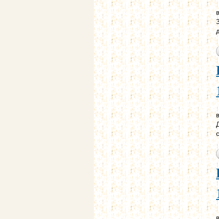
в
в
в