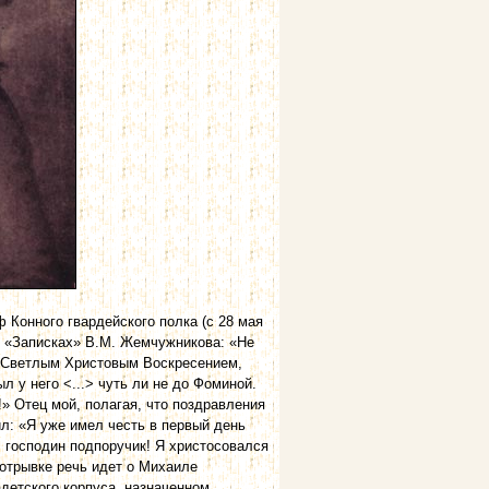
ф Конного гвардейского полка (с 28 мая
 в «Записках» В.М. Жемчужникова: «Не
с Светлым Христовым Воскресением,
л у него <...> чуть ли не до Фоминой.
» Отец мой, полагая, что поздравления
л: «Я уже имел честь в первый день
 господин подпоручик! Я христосовался
в отрывке речь идет о Михаиле
адетского корпуса, назначенном