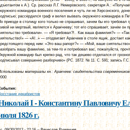
адъютантом к А.). Ср. рассказ Л.Г. Немеровского, секретаря А.: «Получа
окружного командира военного поселения и чуть ли не Херсонского, дон
подписью; рассердился граф и велел вызвать окружного командира в Пет
По приезде в столицу кого только не спрашивал, зачем бы его требовал гр
живой ни мертвый, является к Аракчееву; тот его спрашивает, зачем он п
сиятельство требовали». — «Я требовал?!.. Как ваша фамилия?» — «Так-
сиятельство!» — «А!..» — отодвигает Аракчеев в столе ящик, достает ка
предстоящего перед ним: «Это ваш рапорт?» — «Мой, ваше сиятельство».
разобрать вашу фамилию, за тем-то и потребовал вас, пожалуйста, прочт
Окружной командир был крепко рад, что так дешево отделался от грозно
подписывал совершенно разборчиво» (РС. 1872. № 11. С. 591; запись Г.С.
Использованы материалы кн.: Аракчеев: свидетельства современников.
2000.
События:
Восстание декабристов
Николай I - Константину Павловичу Ел
июля 1826 г.
с, 09/30/2012 - 22:16
--
Вячеслав Румянцев