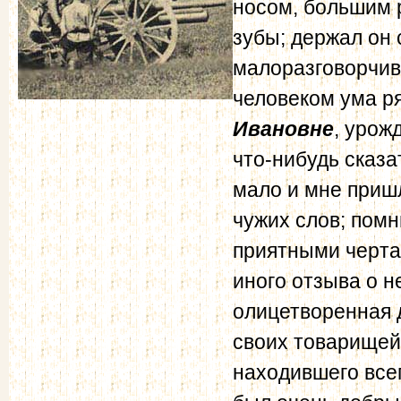
носом, большим 
зубы; держал он
малоразговорчив 
человеком ума ря
Ивановне
, урож
что-нибудь сказа
мало и мне пришл
чужих слов; помн
приятными черта
иного отзыва о не
олицетворенная 
своих товарищей 
находившего всег