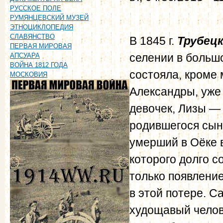
РУССКОЕ ПОЛЕ
РУМЯНЦЕВСКИЙ МУЗЕЙ
ЭТНОЦИКЛОПЕДИЯ
СЛАВЯНСТВО
В 1845 г.
Трубец
ПЕРВАЯ МИРОВАЯ
селении в больш
АПСУАРА
ВОЙНА 1812 ГОДА
состояла, кроме 
МОСКОВИЯ
Александры, уже
девочек, Лизы — 
родившегося сын
умерший в Оёке 
которого долго с
только появление
в этой потере. С
худощавый челов