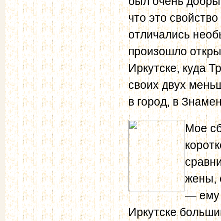
был очень добрый
что это свойство
отличались необ
произошло откры
Иркутске, куда Т
своих двух меньш
в город, в Знаме
Мое с
коротк
сравни
жены, 
— ему 
Иркутске большим