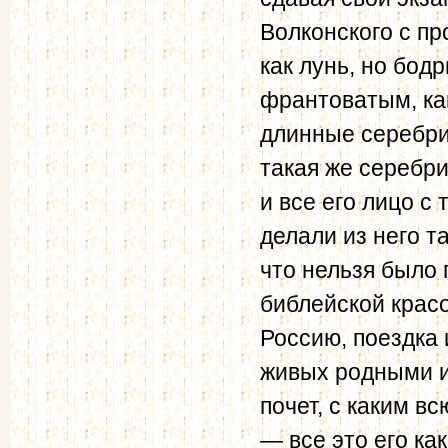
Волконского с пр
как лунь, но бо
франтоватым, как
длинные серебри
такая же серебр
и все его лицо 
делали из него т
что нельзя было 
библейской крас
Россию, поездка 
живых родными и
почет, с каким в
— все это его ка