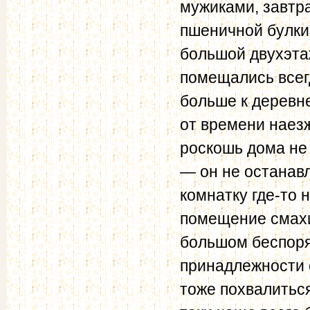
мужиками, завтра
пшеничной булки.
большой двухэта
помещались всегд
больше к деревне
от времени наезж
роскошь дома не
— он не останавл
комнатку где-то
помещение смахи
большом беспоря
принадлежности 
тоже похвалиться 