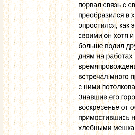
порвал связь с 
преобразился в х
опростился, как 
своими он хотя и
больше водил др
дням на работах 
времяпровождени
встречал много п
с ними потолкова
Знавшие его горо
воскресенье от об
примостившись н
хлебными мешкам