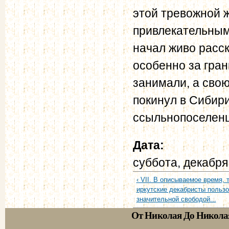
этой тревожной 
привлекательным.
начал живо расск
особенно за гран
занимали, а свою
покинул в Сибир
ссыльнопоселенца
Дата:
суббота, декабря
‹ VII. В описываемое время, т.
иркутские декабристы польз
значительной свободой...
От Николая До Никола