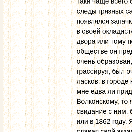
таки чаще всего 
следы грязных с
появлялся запачк
в своей окладис
двора или тому 
обществе он пре
очень образован,
грассируя, был о
ласков; в городе 
мне едва ли прид
Волконскому, то 
свидание с ним, 
или в 1862 году.
сдавая свой экза