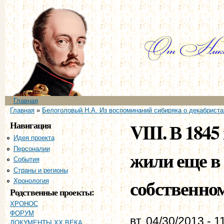
Пе
ос
со
Главное меню
Главная
Вы здесь
Главная
»
Белоголовый Н.А. Из воспоминаний сибиряка о декабриста
Навигация
VIII. В 1845
Идея проекта
Персоналии
жили еще в
События
Страны и регионы
собственном
Хронология
Родственные проекты:
ХРОНОС
ФОРУМ
вт, 04/30/2013 - 1
ДОКУМЕНТЫ XX ВЕКА