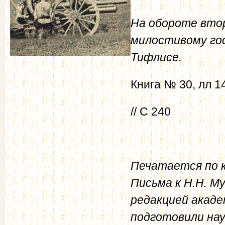
На обороте втор
милостивому гос
Тифлисе.
Книга № 30, лл 1
// С 240
Печатается по к
Письма к Н.Н. Му
редакцией акаде
подготовили на