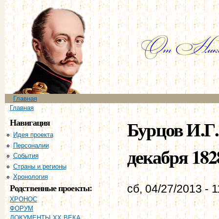
Пе
ос
со
Главное меню
Главная
Вы здесь
Главная
Навигация
Бурцов И.Г.
Идея проекта
Персоналии
декабря 1828
События
Страны и регионы
Хронология
Родственные проекты:
сб, 04/27/2013 - 1
ХРОНОС
ФОРУМ
ДОКУМЕНТЫ XX ВЕКА