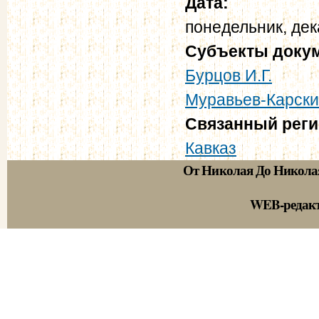
Дата:
понедельник, дек
Субъекты доку
Бурцов И.Г.
Муравьев-Карски
Связанный рег
Кавказ
От Николая До Никола
WEB-редак