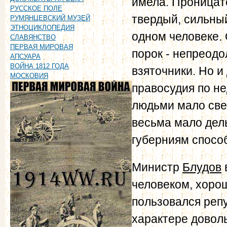
имела. Проницат
РУССКОЕ ПОЛЕ
твердый, сильный
РУМЯНЦЕВСКИЙ МУЗЕЙ
ЭТНОЦИКЛОПЕДИЯ
одном человеке.
СЛАВЯНСТВО
ПЕРВАЯ МИРОВАЯ
порок - непреодо
АПСУАРА
ВОЙНА 1812 ГОДА
взяточники. Но и
МОСКОВИЯ
правосудия по н
людьми мало све
весьма мало дел
губерниям спосо
Министр
Блудов
человеком, хорош
пользовался репу
характере доволь