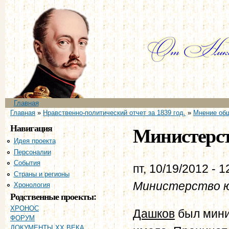
Пе
ос
со
Главное меню
Главная
Вы здесь
Главная
»
Нравственно-политический отчет за 1839 год.
»
Мнение общ
Навигация
Министерст
Идея проекта
Персоналии
События
пт, 10/19/2012 - 1
Страны и регионы
Министерство 
Хронология
Родственные проекты:
ХРОНОС
Дашков
был минис
ФОРУМ
ДОКУМЕНТЫ XX ВЕКА