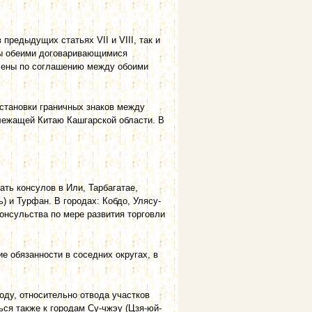
предыдущих статьях VII и VIII, так и
ены обеими договаривающимися
лены по соглашению между обоими
остановки граничных знаков между
лежащей Китаю Кашгарской области. В
ть консулов в Или, Тарбагатае,
) и Турфан. В городах: Кобдо, Улясу-
консульства по мере развития торговли
е обязанности в соседних округах, в
году, относительно отвода участков
ься также к городам Су-чжэу (Цзя-юй-