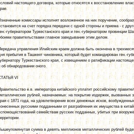
условий настоящего договора, которые относятся к восстановлению влас
крае.
Означенные комиссары исполнят возложенное на них поручение, сообраз
установится на счет порядка передачи с одной стороны и приема - с др
ген.-губернатором Туркестанского края и ген.-губернатором провинции Ша
обоими правительствами главное заведывание этим делом.
Передача управления Илийским краем должна быть окончена в трехмесячн
дня прибытия в Ташкент чиновника, который будет командирован ген.-губе
губернатору Туркестанского края, с извещением о ратификации настояще
и об обнародовании оного.
СТАТЬЯ VI
Правительство е.в. императора китайского уплатит российскому правит
металлических рублей, назначаемых: на покрытие издержек, вызванных 
края с 1871 года, на удовлетворение всех денежных исков, возбужденных
понесенных русскими подданными от разграбления их имущества в китай
вспомоществований семействам русских подданных, убитых при вооруже
территории.
Вышеупомянутая сумма в девять миллионов металлических рублей будет