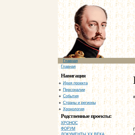
Главное меню
Главная
Вы здесь
Главная
Навигация
Идея проекта
Персоналии
События
в
Страны и регионы
Хронология
Родственные проекты:
ХРОНОС
ФОРУМ
ДОКУМЕНТЫ XX ВЕКА