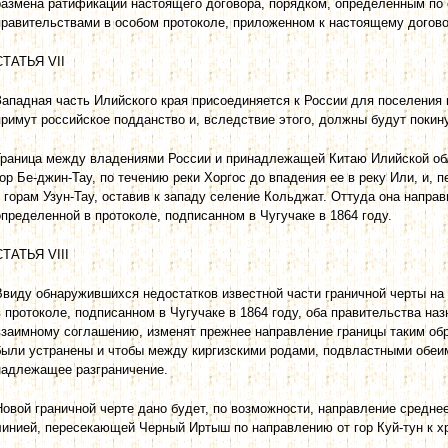
размена ратификаций настоящего договора, порядком, определенным п
правительствами в особом протоколе, приложенном к настоящему догово
СТАТЬЯ VII
Западная часть Илийского края присоединяется к России для поселения в
примут российское подданство и, вследствие этого, должны будут покин
Граница между владениями России и принадлежащей Китаю Илийской обл
гор Бе-джин-Тау, по течению реки Хоргос до впадения ее в реку Или, и,
к горам Узун-Тау, оставив к западу селение Кольджат. Оттуда она направи
определенной в протоколе, подписанном в Чугучаке в 1864 году.
СТАТЬЯ VIII
Ввиду обнаружившихся недостатков известной части граничной черты на 
в протоколе, подписанном в Чугучаке в 1864 году, оба правительства наз
взаимному соглашению, изменят прежнее направление границы таким обр
были устранены и чтобы между киргизскими родами, подвластными обеи
надлежащее разграничение.
Новой граничной черте дано будет, по возможности, направление средне
линией, пересекающей Черный Иртыш по направлению от гор Куй-тун к х