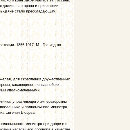
лийского края закреплялась за Россией.
рждались все права и привилегии
инь-цзяне стало преобладающим.
ствами. 1856-1917. М., Гос.изд-во
, желая, для скрепления дружественных
опросы, касающиеся пользы обеих
оими уполномоченными:
оветника, управляющего императорским
 посланника и полномочного министра
ика Евгения Бюцова;
 полномочного министра при дворе е.в.
сания настоящего договора в качестве