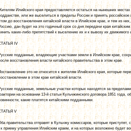
Жителям Илийского края предоставляется остаться на нынешних местах 
подданстве, или же выселиться в пределы России и принять российское
этом до восстановления китайской власти в Илийском крае, и тем из ни
Россию, дан будет на это годичный срок со дня передачи края китайским
чинить каких-либо препятствий к выселению их и к вывозу их движимого
СТАТЬЯ IV
Русские подданные, владеющие участками земли в Илийском крае, сохра
после восстановления власти китайского правительства в этом крае.
Постановление это не относится к жителям Илийского края, которые пер
восстановлении в этом крае китайской власти.
Русские подданные, земельные участки которых находятся за пределами
фактории на основании 13-й статьи Кульчжинского договора 1851 года, о
повинности, какие платятся китайскими подданными.
СТАТЬЯ V
Оба правительства отправят в Кульчжу комиссаров, которые приступят, с
- к приему управления Илийским краем, и на которых возложено будет в