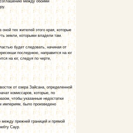
о соглашению между обоими
ру.
 оной тех жителей этого края, которые
уть земли, которыми владели там.
астью будет следовать, начиная от
 пересекши последнюю, направится на юг
тся на юг, следуя по черте,
восток от озера Зайсана, определенной
начат комиссаров, которые, по
азом, чтобы указанные недостатки
м империям, было произведено
е между прежней границей и прямой
ребту Саур.