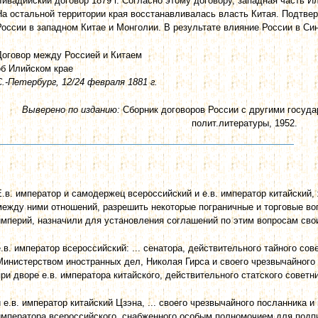
Ливадийский договор 1879 г. Согласно этому договору, западная часть И
На остальной территории края восстанавливалась власть Китая. Подтве
России в западном Китае и Монголии. В результате влияние России в С
Договор между Россией и Китаем
об Илийском крае
С.-Петербург, 12/24 февраля 1881 г.
Выверено по изданию:
Сборник договоров России с другими государ
полит.литературы, 1952.
Е.в. император и самодержец всероссийский и е.в. император китайский
между ними отношений, разрешить некоторые пограничные и торговые в
империй, назначили для установления соглашений по этим вопросам св
е.в. император всероссийский: ... сенатора, действительного тайного с
Министерством иностранных дел, Николая Гирса и своего чрезвычайного
при дворе е.в. императора китайского, действительного статского советн
и е.в. император китайский Цзэна, ... своего чрезвычайного посланника и
императора всероссийского, снабженного особым полномочием для подпи