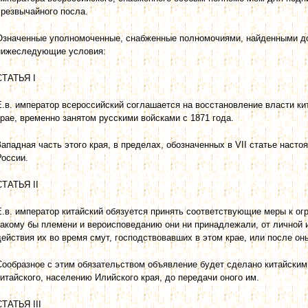
чрезвычайного посла.
Означенные уполномоченные, снабженные полномочиями, найденными д
нижеследующие условия:
СТАТЬЯ I
Е.в. император всероссийский соглашается на восстановление власти ки
крае, временно занятом русскими войсками с 1871 года.
Западная часть этого края, в пределах, обозначенных в VII статье насто
России.
СТАТЬЯ II
Е.в. император китайский обязуется принять соответствующие меры к ог
какому бы племени и вероисповеданию они ни принадлежали, от личной 
действия их во время смут, господствовавших в этом крае, или после он
Сообразное с этим обязательством объявление будет сделано китайскими
китайского, населению Илийского края, до передачи оного им.
СТАТЬЯ III