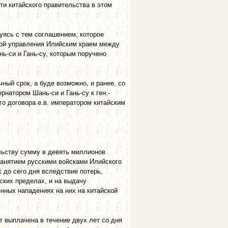
ти китайского правительства в этом
уясь с тем соглашением, которое
угой управления Илийским краем между
нь-си и Гань-су, которым поручено
ый срок, а буде возможно, и ранее, со
рнатором Шань-си и Гань-су к ген.-
го договора е.в. императором китайским
ельству сумму в девять миллионов
занятием русскими войсками Илийского
 до сего дня вследствие потерь,
ских пределах, и на выдачу
нных нападениях на них на китайской
 выплачена в течение двух лет со дня