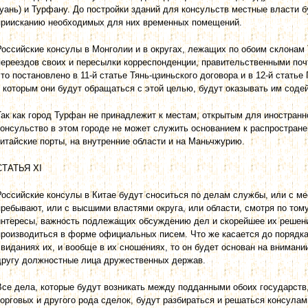
гуань) и Турфану. До постройки зданий для консульств местные власти 
приисканию необходимых для них временных помещений.
Российские консулы в Монголии и в округах, лежащих по обоим склонам 
переездов своих и пересылки корреспонденции, правительственными поч
что постановлено в 11-й статье Тянь-цзиньского договора и в 12-й статье
к которым они будут обращаться с этой целью, будут оказывать им соде
Так как город Турфан не принадлежит к местам, открытым для иностранно
консульство в этом городе не может служить основанием к распростран
китайские порты, на внутренние области и на Маньчжурию.
СТАТЬЯ XI
Российские консулы в Китае будут сноситься по делам службы, или с ме
пребывают, или с высшими властями округа, или области, смотря по тому
интересы, важность подлежащих обсуждению дел и скорейшее их решен
производиться в форме официальных писем. Что же касается до порядк
свиданиях их, и вообще в их сношениях, то он будет основан на внимани
другу должностные лица дружественных держав.
Все дела, которые будут возникать между подданными обоих государств,
торговых и другого рода сделок, будут разбираться и решаться консула