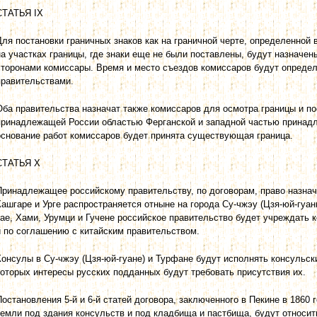
СТАТЬЯ IX
Для постановки граничных знаков как на граничной черте, определенной в 
на участках границы, где знаки еще не были поставлены, будут назнач
сторонами комиссары. Время и место съездов комиссаров будут опреде
правительствами.
Оба правительства назначат также комиссаров для осмотра границы и п
принадлежащей России областью Ферганской и западной частью принад
основание работ комиссаров будет принята существующая граница.
СТАТЬЯ Х
Принадлежащее российскому правительству, по договорам, право назнача
Кашгаре и Урге распространяется отныне на города Су-чжэу (Цзя-юй-гуань
тае, Хами, Урумци и Гучене российское правительство будет учреждать 
и по соглашению с китайским правительством.
Консулы в Су-чжэу (Цзя-юй-гуане) и Турфане будут исполнять консульски
которых интересы русских подданных будут требовать присутствия их.
Постановления 5-й и 6-й статей договора, заключенного в Пекине в 1860 
земли под здания консульств и под кладбища и пастбища, будут относит