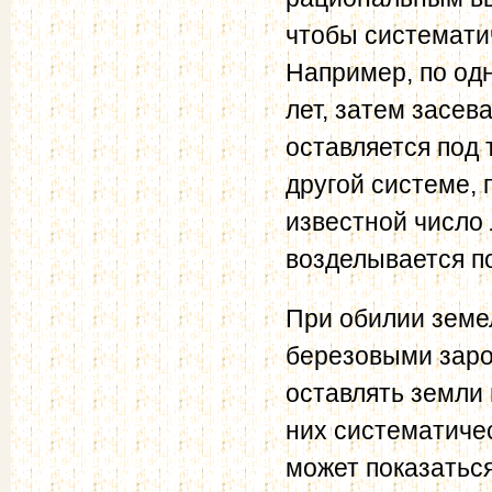
чтобы системати
Например, по од
лет, затем засев
оставляется под 
другой системе, 
известной число 
возделывается по
При обилии земе
березовыми зар
оставлять земли 
них систематиче
может показатьс