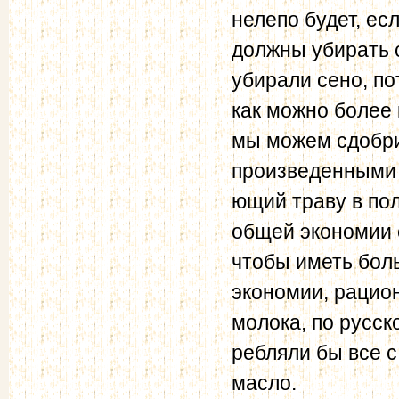
нелепо будет, ес
должны убирать с
убирали сено, по
как можно более 
мы можем сдобр
произведенными с
ющий траву в пол
общей эко­номии 
чтобы иметь боль
экономии, рацио
молока, по русск
ребляли бы все с
масло.