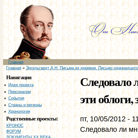
Пе
ос
со
Главное меню
Главная
Вы здесь
Главная
»
Энгельгардт А.Н. Письма из деревни. Письмо одиннадцато
Навигация
Следовало л
Идея проекта
Персоналии
эти облоги, 
События
Страны и регионы
Хронология
Родственные проекты:
пт, 10/05/2012 - 1
ХРОНОС
Следовало ли мне
ФОРУМ
ДОКУМЕНТЫ XX ВЕКА