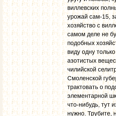
виллевских полны
урожай сам-15, з
хозяйство с вилл
самом деле не бу
подобных хозяйст
виду одну только
азотистых вещес
чилийской селитр
Смоленской губе
трактовать о под
элементарной шко
что-нибудь, тут
нужно. Трубите, 