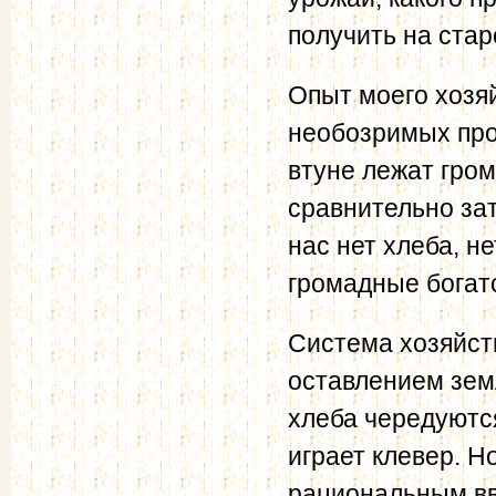
получить на ста
Опыт моего хозяй
необозримых про
втуне лежат гром
сравнительно зат
нас нет хлеба, н
громадные богатс
Система хозяйств
оставлением земл
хлеба чередуютс
играет клевер. Н
рациональным вве