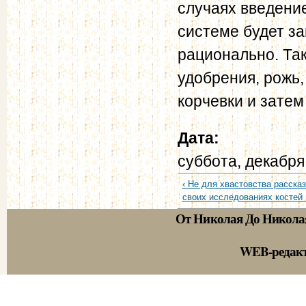
случаях введение
системе будет з
рационально. Так
удобрения, рожь,
корчевки и затем 
Дата:
суббота, декабря
‹ Не для хвастовства рассказ
своих исследованиях костей 
От Николая До Никола
WEB-редак