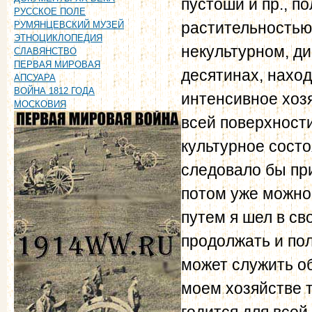
пустоши и пр., п
РУССКОЕ ПОЛЕ
растительностью,
РУМЯНЦЕВСКИЙ МУЗЕЙ
ЭТНОЦИКЛОПЕДИЯ
некультурном, ди
СЛАВЯНСТВО
ПЕРВАЯ МИРОВАЯ
десятинах, наход
АПСУАРА
ВОЙНА 1812 ГОДА
интенсивное хоз
МОСКОВИЯ
всей поверхности
культурное сост
следовало бы пр
потом уже можно
путем я шел в св
продолжать и пол
может служить об
моем хозяйстве т
годится для всей