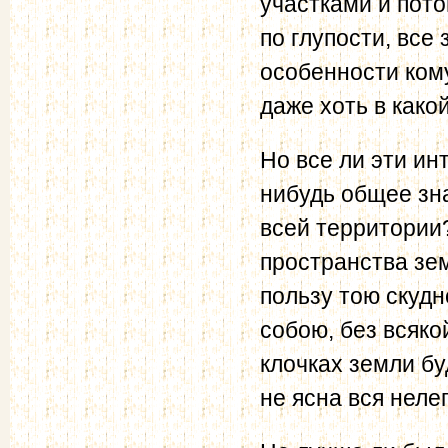
участками и пото
по глупости, все 
особенности ком
даже хоть в како
Но все ли эти и
нибудь общее зн
всей территории
пространства зе
пользу тою скуд
собою, без всяко
клочках земли б
не ясна вся нел