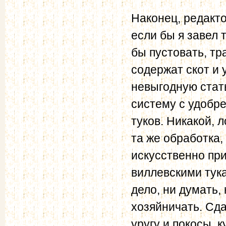
Наконец, редакто
если бы я завел 
бы пустовать, тр
содержат скот и 
невыгодную стать
систему с удобр
туков. Никакой, 
та же обработка,
искусственно пр
виллевскими тука
дело, ни думать,
хозяйничать. Сда
уругу и покосы, 