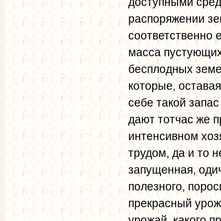
доступными сред
распоряжении зе
соответственно е
масса пустующих
бесплодных зе­ме
которые, оставая
себе такой запас
дают тотчас же п
интенсивном хоз
трудом, да и то н
запущенная, оди
полезного, порос
прекрасный урожа
урожай, какого п