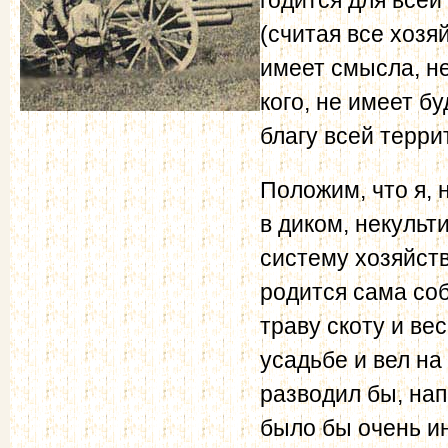
(считая все хозя
имеет смысла, не
кого, не имеет б
благу всей терри
Положим, что я,
в диком, некульт
систему хозяйств
родится сама соб
траву скоту и ве
усадьбе и вел на
разводил бы, на
было бы очень и