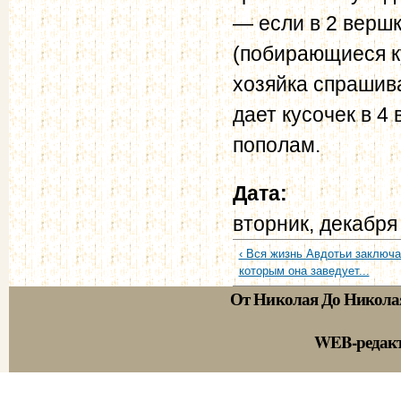
— если в 2 вершк
(побирающиеся к
хозяйка спрашива
дает кусочек в 4
пополам.
Дата:
вторник, декабря
‹ Вся жизнь Авдотьи заключа
которым она заведует...
От Николая До Никола
WEB-редак