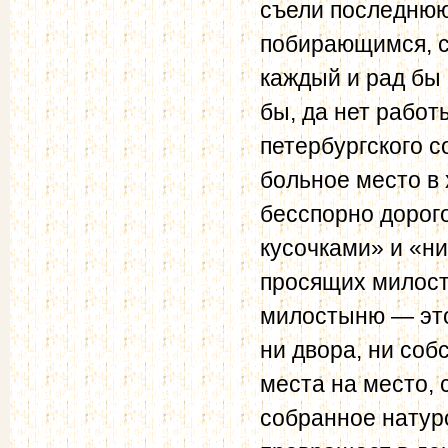
съели последнюю 
побирающимся, съ
каждый и рад бы 
бы, да нет работ
петербургского с
боль­ное место в
бесспорно дорог
кусочками» и «н
просящих милост
милостыню — это
ни двора, ни соб
места на место, 
собранное натуро