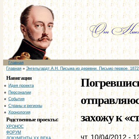
Пе
ос
со
Главное меню
Главная
Вы здесь
Главная
»
Энгельгардт А.Н. Письма из деревни. Письмо первое. 1872 
Навигация
Погревшись 
Идея проекта
Персоналии
отправляюсь
События
Страны и регионы
захожу к «ст
Хронология
Родственные проекты:
ХРОНОС
ФОРУМ
чт, 10/04/2012 - 1
ДОКУМЕНТЫ XX ВЕКА