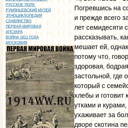
РУССКОЕ ПОЛЕ
Погревшись на со
РУМЯНЦЕВСКИЙ МУЗЕЙ
ЭТНОЦИКЛОПЕДИЯ
и прежде всего з
СЛАВЯНСТВО
лет семидесяти 
ПЕРВАЯ МИРОВАЯ
АПСУАРА
рассказывать, ка
ВОЙНА 1812 ГОДА
МОСКОВИЯ
мешает ей, одна
потому что, гов
здоровая, бодрая
за­стольной, где
который с семейс
хлебы и готовит 
утками и курами,
ухаживает за бо
дворе скотина пе