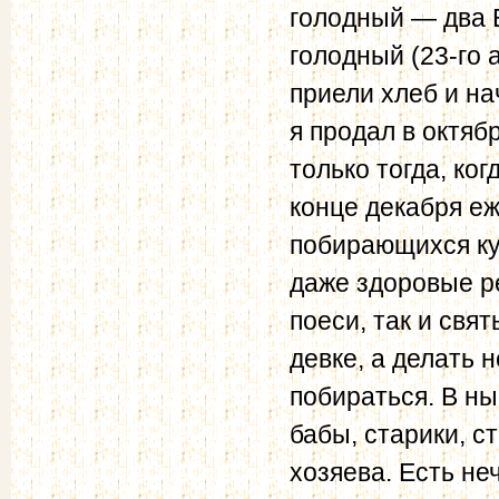
голодный — два Е
голодный (23-го 
приели хлеб и на
я продал в октяб
только тогда, ко
конце декабря е
побирающихся кус
даже здоровые ре
поеси, так и свя
девке, а делать 
побираться. В ны
бабы, старики, с
хозяева. Есть не