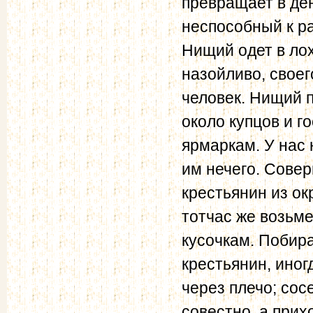
превращает в де
неспособный к ра
Нищий одет в ло
назойливо, свое
человек. Нищий п
около купцов и г
ярмаркам. У нас
им нечего. Сове
крестьянин из ок
тотчас же возьме
кусочкам. Побира
крестьянин, иног
через плечо; сос
совестно, а прих