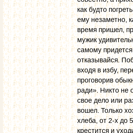
как будто погрет
ему незаметно, к
время пришел, пр
мужик удивительн
самому придется 
отказывайся. По
входя в избу, пе
проговорив обык
ради». Никто не
свое дело или ра
вошел. Только хо
хлеба, от 2-х до 
крестится и уход