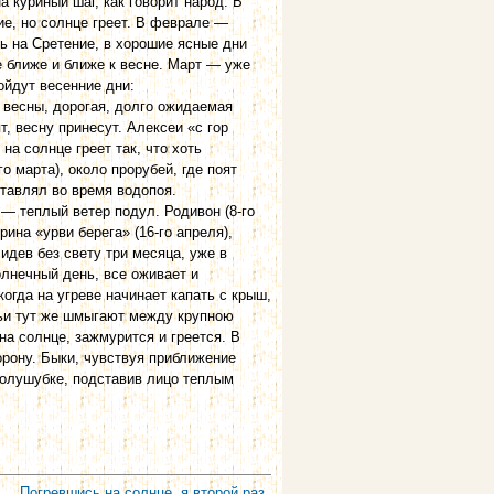
 куриный шаг, как говорит народ. В
ие, но солнце греет. В феврале —
сь на Сретение, в хорошие ясные дни
е ближе и ближе к весне. Март — уже
ойдут весенние дни:
к весны, дорогая, долго ожидаемая
т, весну принесут. Алексеи «с гор
 на солнце греет так, что хоть
 марта), около про­рубей, где поят
оставлял во время водопоя.
 — теплый ветер подул. Родивон (8-го
ина «урви берега» (16-го апреля),
идев без свету три месяца, уже в
лнечный день, все оживает и
гда на угреве начинает капать с крыш,
бьи тут же шмыгают между крупною
на солнце, зажмурится и греется. В
орону. Быки, чувствуя приближение
 полушубке, подставив лицо теплым
Погревшись на солнце, я второй раз