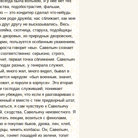
всегда была вольною, и у нее нет тех
пства, подобострастия, фальши,
из — это кондитер сделал что-нибудь
ором роде дружба; нас сближает, как мне
а друг другу не высказывались. Весь
озяйка, скотница, старуха, подойщицы
х дворовых, из природных дворовских,
барин, пользуется особенным уважением,
ароста говорит «вы». Савельич сознает
соответственно: серьезно, строго,
ачит, первая точка сближения. Савельич
подах разных, у генерала служил,
ый, много жил, много видел, бывал в
ается народом: «был военным, значит,
ожет, и пороли в корпусе». Это вторая
ри господах служивший, понимает
ьич убежден, что если я разговариваю с
енный и вместе с тем придворный штат,
наться, я сам чувствую к Савельичу
, сходства, Савельичу неизвестного. Я
итать лекции, возиться с фенолами,
ю и покупаю быков, дрова, лен, хлеб,
урцы, чинить колбасы. Он, Савельич,
ох, гоняет лошадей из зелени, топит