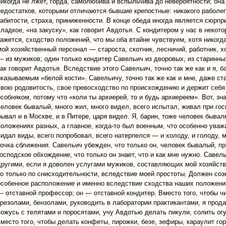
никогда не лжет, горда, самолюбива и вспыльчива до невероятности; она 
недостатков, которыми отличаются бывшие крепостные: никакого раболе
забитости, страха, приниженности. В конце обеда иногда является сюрпр
сладкое, «на закуску», как говорит Авдотья. С кондитером у нас в некот
кажется, сходство положений, что мы оба втайне чувствуем, хотя никогд
мой хозяйственный персонал — староста, скотник, лесничий, работ­ник, х
— из мужиков; один только кондитер Савельич из дворовых, из старинны
как говорит Авдотья. Вследствие этого Савельич, точно так же как и я, 
оказываемым «белой кости». Савельичу, точно так же как и мне, даже ст
свою родовитость, свое превосходство по происхождению и держит себя 
особняком, потому что «коли ты архиерей, то и будь архиереем». Вот, зн
человек бывалый, много жил, много видел, всего испытал, живал при гос
бывал и в Москве, и в Питере, царя видел. Я, барин, тоже человек бывал
положениях разных, а главное, когда-то был военным, что особенно уваж
видал виды, всего попробовал, всего натерпелся — и холоду, и голоду, м
точка сближения. Савельич убежден, что только он, человек бывалый, п
господское обхождение, что только он знает, что и как мне нужно. Савел
другими, если я доволен услугами мужиков, составляющих мой хозяйств
то только по снисходительности, вследствие моей простоты. Должен соз
особенное расположение и именно вследствие сходства наших положений
— отставной профессор; он — отставной кондитер. Вместо того, чтобы ч
крезолами, бензолами, руководить в лаборатории практикантами, я прода
вожусь с телятами и поросятами, учу Авдотью делать пикули, солить ог
вместо того, чтобы делать конфеты, пирожки, безе, зефиры, караулит гор