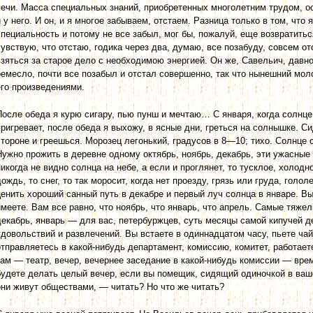
печи. Масса специальных знаний, приобретенных многолетним тру­дом, ос
и у него. И он, и я многое забываем, отстаем. Разница только в том, что
специальность и потому не все забыл, мог бы, пожалуй, еще возвратитьс
чувствую, что отстаю, годика через два, думаю, все позабуду, совсем отс
взяться за старое дело с необходимою энергией. Он же, Савельич, давн
ремесло, почти все позабыл и отстал совершенно, так что нынешний мол
его произведениями.
После обеда я курю сигару, пью пунш и мечтаю… С января, когда солнце
пригревает, после обеда я вы­хожу, в ясные дни, греться на солнышке. 
стороне и греешься. Морозец легонький, градусов в 8—10; тихо. Солнце с
Нужно прожить в деревне одному октябрь, ноябрь, декабрь, эти ужасные
никогда не видно солнца на небе, а если и проглянет, то тусклое, холодно
дождь, то снег, то так моросит, когда нет проезду, грязь или груда, голо
ценить хороший санный путь в декабре и первый луч солнца в январе. Вы
имеете. Вам все равно, что ноябрь, что январь, что апрель. Самые тяже
декабрь, январь — для вас, петербуржцев, суть месяцы самой кипучей 
удовольствий и развлечений. Вы встаете в одиннадцатом часу, пьете чай
отправляетесь в какой-нибудь департамент, комиссию, комитет, работаете
там — театр, вечер, вечернее заседание в какой-нибудь комиссии — врем
будете делать целый вечер, если вы помещик, сидящий одиночкой в ваше
они живут обществами, — читать? Но что же читать?