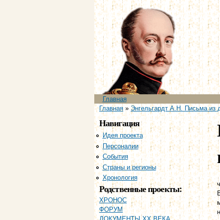
Главное меню
Главная
Вы здесь
Главная
»
Энгельгардт А.Н. Письма из д
Навигация
Идея проекта
Персоналии
События
Страны и регионы
Хронология
ч
Родственные проекты:
ХРОНОС
ФОРУМ
ДОКУМЕНТЫ XX ВЕКА