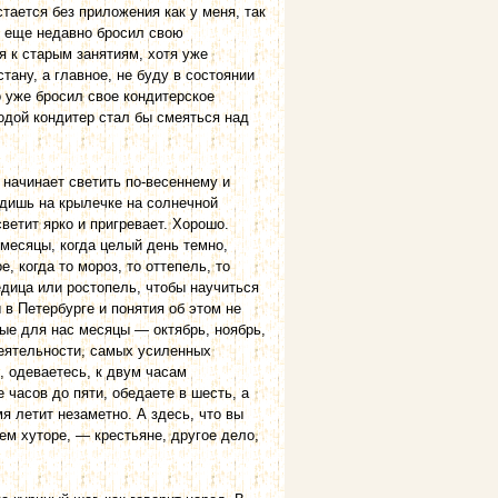
тается без приложения как у меня, так
 я еще недавно бросил свою
я к старым занятиям, хотя уже
тану, а главное, не буду в состоянии
о уже бросил свое кондитерское
одой кондитер стал бы смеяться над
 начинает светить по-весеннему и
Сидишь на крылечке на солнечной
ветит ярко и пригревает. Хорошо.
 месяцы, когда целый день темно,
е, когда то мороз, то оттепель, то
ледица или ростопель, чтобы научиться
 в Петербурге и понятия об этом не
лые для нас месяцы — октябрь, ноябрь,
деятельности, самых усиленных
, одеваетесь, к двум часам
 часов до пяти, обедаете в шесть, а
я летит незаметно. А здесь, что вы
м хуторе, — крестьяне, другое дело,