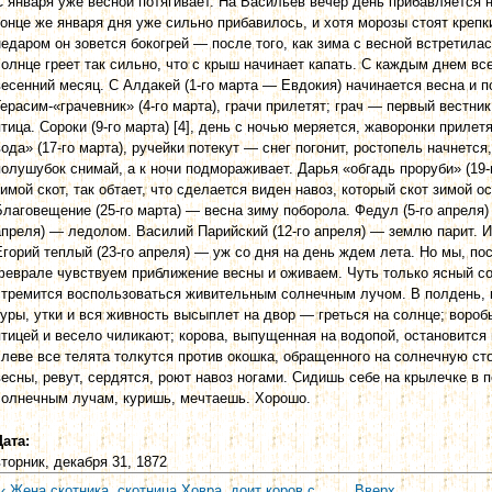
С января уже весной потягивает. На Васильев вечер день прибавляется на
конце же января дня уже сильно прибавилось, и хотя морозы стоят крепк
недаром он зовется бокогрей — после того, как зима с весной встретила
солнце греет так сильно, что с крыш начинает капать. С каждым днем вс
весенний месяц. С Алдакей (1-го марта — Евдокия) начинается весна и п
Герасим-«грачевник» (4-го марта), грачи прилетят; грач — первый вестни
птица. Сороки (9-го марта) [4], день с ночью меряется, жаворонки прилетя
вода» (17-го марта), ручейки потекут — снег погонит, ростопель начнется,
полушубок снимай, а к ночи подмораживает. Дарья «обгадь проруби» (19-го
зимой скот, так обтает, что сделается виден навоз, который скот зимой 
Благовещение (25-го марта) — весна зиму поборола. Федул (5-го апреля)
апреля) — ледолом. Василий Парийский (12-го апреля) — землю парит. Ир
Егорий теплый (23-го апреля) — уж со дня на день ждем лета. Но мы, пос
феврале чувствуем приближение весны и оживаем. Чуть только ясный со
стремится воспользоваться живительным солнечным лучом. В полдень, ко
куры, утки и вся живность высыплет на двор — греться на солнце; воро
птицей и весело чиликают; корова, выпущенная на водопой, остановится 
хлеве все телята толкутся против окошка, обращенного на солнечную ст
весны, ревут, сердятся, роют навоз ногами. Сидишь себе на крылечке в
солнечным лучам, куришь, мечтаешь. Хорошо.
Дата:
вторник, декабря 31, 1872
‹ Жена скотника, скотница Ховра, доит коров с
Вверх