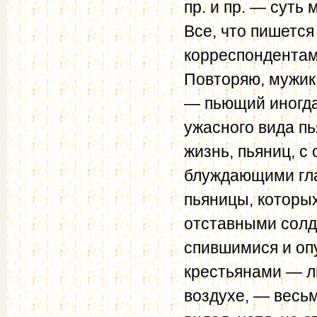
пр. и пр. — суть
Все, что пишется
корреспондентам
Повторяю, мужик
— пьющий иногда 
ужасного вида п
жизнь, пьяниц, 
блуждающими гла
пьяницы, которы
отставными солд
спившимися и оп
крестьяна­ми — 
воздухе, — весьм