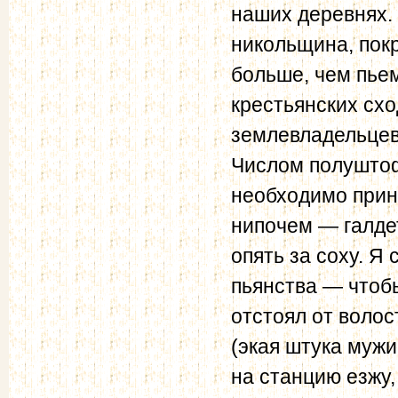
наших деревнях. 
никольщина, покр
больше, чем пьем
крестьянских схо
землевладельцев 
Числом полуштоф
необходимо прин
нипочем — галдет
опять за соху. Я
пьянства — чтобы
отстоял от волос
(экая штука мужи
на станцию езжу,