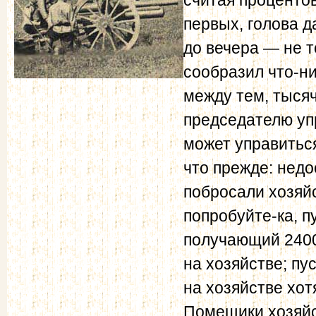
первых, голова д
до вечера — не т
сообразил что-ни
между тем, тысяч
председателю упр
может управиться
что прежде: нед
побросали хозяйс
попробуйте-ка, п
получающий 2400
на хозяйстве; пу
на хозяйстве хот
Помещики хозяйс