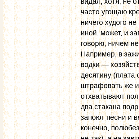
видал, хотя, не 
часто угощаю кре
ничего худого не
иной, может, и з
говорю, ничем не
Например, в зажи
водки — хозяйств
десятину (плата о
штрафовать же их
отхватывают поло
два стакана подр
запоют песни и в
конечно, полюбез
не так), а на зав