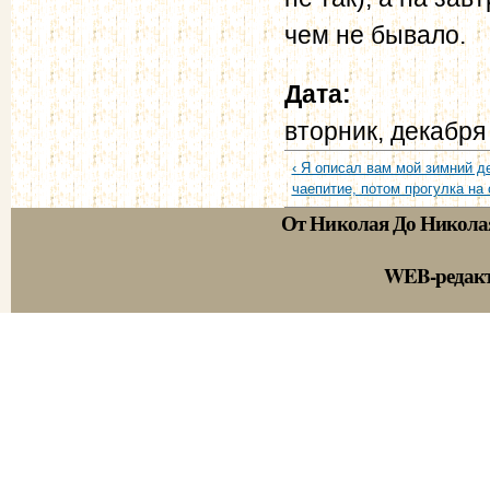
чем не бывало.
Дата:
вторник, декабря
‹ Я описал вам мой зимний д
чаепитие, потом прогулка на 
От Николая До Никола
WEB-редак