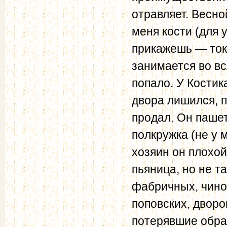
отравляет. Весно
меня кости (для 
прикажешь — ток 
занимается во вс
попало. У Костик
двора лишился, 
продал. Он пашет
полкружка (не у 
хозяин он плохой
пьяница, но не т
фабричных, чино
поповских, дво­р
потерявшие образ