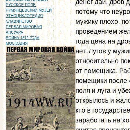
денег дай, дров 
РУССКОЕ ПОЛЕ
потому что неуро
РУМЯНЦЕВСКИЙ МУЗЕЙ
ЭТНОЦИКЛОПЕДИЯ
мужику плохо, по
СЛАВЯНСТВО
ПЕРВАЯ МИРОВАЯ
проведением жел
АПСУАРА
ВОЙНА 1812 ГОДА
года цена на дро
МОСКОВИЯ
нет. Лугов у мужи
относительно пок
от помещика. Раб
помещики после 
поля и луга и уб
открылось и жало
кто в государств
заработать на хо
считая процентов