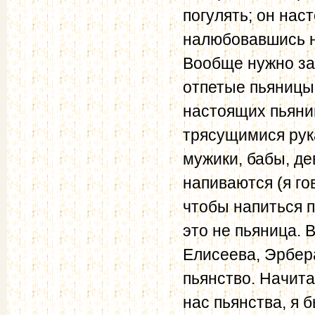
погулять; он нас
налюбовавшись н
Вообще нужно за
отпетые пьяни­цы
настоящих пьяни
трясущимися рук
мужики, бабы, де
напиваются (я го
чтобы напиться п
это не пьяница. 
Елисеева, Эрбера
пьянство. Начита
нас пьянства, я 