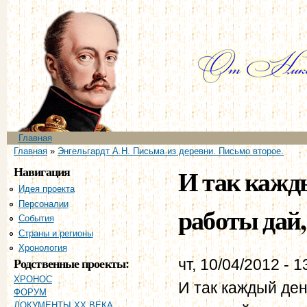
Пе
ос
со
Главное меню
Главная
Вы здесь
Главная
»
Энгельгардт А.Н. Письма из деревни. Письмо второе.
Навигация
И так кажд
Идея проекта
Персоналии
работы дай, 
События
Страны и регионы
Хронология
Родственные проекты:
чт, 10/04/2012 - 1
ХРОНОС
И так каждый ден
ФОРУМ
ДОКУМЕНТЫ XX ВЕКА