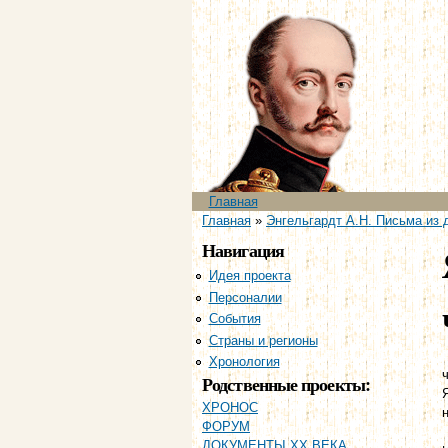
Главное меню
Главная
Вы здесь
Главная
»
Энгельгардт А.Н. Письма из 
Навигация
Идея проекта
Персоналии
События
Страны и регионы
Хронология
ч
Родственные проекты:
ХРОНОС
ФОРУМ
ДОКУМЕНТЫ XX ВЕКА