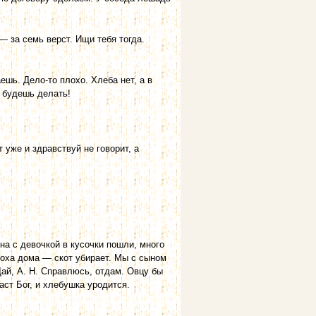
— за семь верст. Ищи тебя тогда.
шь. Дело-то плохо. Хлеба нет, а в
ы будешь делать!
уже и здравствуй не говорит, а
на с девочкой в кусочки пошли, много
ноха дома — скот убирает. Мы с сыном
Дай, А. Н. Справлюсь, отдам. Овцу бы
аст Бог, и хлебушка уродится.