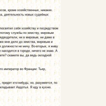
сов, кроме хозяйственных, никаких.
ела, деятельность новых судебных
 посвятил себя хозяйству и посредством
 потому службы по земству, мировым
едводители, ни в мировые, ни даже в
 же мне дело до земства, мировым и
е должности не мечу. Во-вторых, я живу
е находится в городе, ничего не знаю. А
аете? скажете вы, да ведь окладной
то император во Франции: Тьер,
 придет кто-нибудь; но, разумеется, по
окладывает Авдотья. Я иду в кухню.