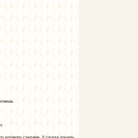
.
делаешь.
т.
 по договору сделаем. У соседа лошадь