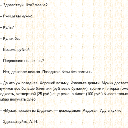
— Здравствуй. Что? хлеба?
— Ржицы бы нужно.
— Куль?
— Кулик бы.
— Восемь рублей.
— Подешевле нельзя ль?
— Нет, дешевле нельзя. Позаднюю бери без полтины.
— Да что уж позадняя. Хорошей возьму. Извольте деньги. Мужик достае
мужиков все больше билетики (рублевые бумажки), трояки и пятерки тоже
редкость, четвертной (25 руб.) еще реже, а билет (100 руб.) бывает толь
амбар получать хлеб.
— «Мужик пришел из Дядина», — докладывает Авдотья. Иду в кухню.
— Здравствуйте, А. Н.