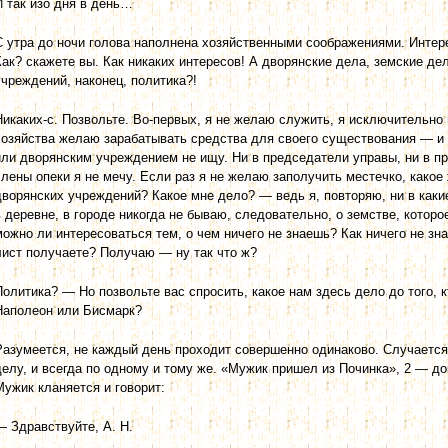
И так изо дня в день…
С утра до ночи голова наполнена хозяйственными соображениями. Ин­тере
Как? скажете вы. Как никаких интересов! А дворянские дела, земские д
учреждений, наконец, политика?!
Никаких-с. Позвольте. Во-первых, я не желаю служить, я исключи­тельно
хозяйства желаю зараба­тывать средства для своего существования — и
или дворянским учреждением не ищу. Ни в председатели управы, ни в пр
члены опеки я не мечу. Если раз я не желаю заполучить местечко, какое
дворянских учреждений? Какое мне дело? — ведь я, повторяю, ни в каки
в деревне, в городе никогда не бываю, следовательно, о земстве, которо
можно ли интересоваться тем, о чем ничего не знаешь? Как ничего не зн
лист получаете? Получаю — ну так что ж?
Политика? — Но позвольте вас спросить, какое нам здесь дело до того, к
Наполеон или Бисмарк?
Разумеется, не каждый день проходит совершенно одинаково. Случа­ется,
делу, и всегда по одному и тому же. «Мужик пришел из Починка», 2 — д
Мужик кланяется и говорит:
— Здравствуйте, А. Н.