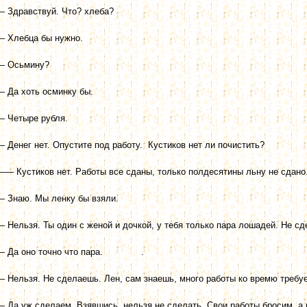
— Здравствуй. Что? хлеба?
— Хлебца бы нужно.
— Осьмину?
— Да хоть осминку бы.
— Четыре рубля.
— Денег нет. Опустите под работу. Кустиков нет ли почистить?
—— Кустиков нет. Работы все сданы, только полдесятины льну не сдано
— Знаю. Мы ленку бы взяли.
— Нельзя. Ты один с женой и дочкой, у тебя только пара лошадей. Не с
— Да оно точно что пара. .
— Нельзя. Не сделаешь. Лен, сам знаешь, много работы ко времю требуе
— Да уж сделаем. Взявшись, нельзя не сделать. Свои работы бросим, а