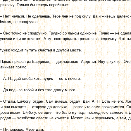
прихвачу. Только бы теперь перебиться.
— Нет, нельзя. Не сделаешь. Тебе лен не под силу. Да и живешь далеко 
Нельзя, не сподручно.
— Оно точно не сподручно. Трудно со льном одиночке. Точно — не сделае
кусочки итти не хочется. А тут скот продать грозятся за недоимку. Что т
Мужик уходит пытать счастья в другом месте.
«Панас пришел из Бардина», — докладывает Авдотья. Иду в кухню. Этот 
начинает прямо.
— А. Н., дай хлеба хоть пудик — есть нечего.
— Да ведь за тобой и без того долгу много.
— Отдам. Ей-богу, отдам. Сам знаешь, отдам. Дай, А. Н. Есть нечего. Же
ли они выходят — старуха да девочка — разве что сами прокормятся. С
дрова возим. Ей-богу, сегодня, что было мучицы, последнюю замесили. 
продал — хозяйство свести не хочется. Может, как и перебьюсь, а там, д
— Ну, хорошо. Меру дам.