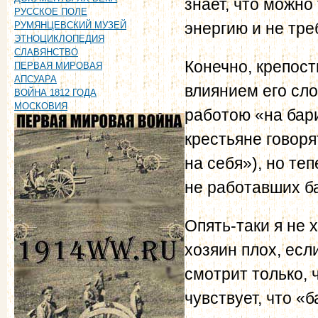
знает, что можно
РУССКОЕ ПОЛЕ
энергию и не тре
РУМЯНЦЕВСКИЙ МУЗЕЙ
ЭТНОЦИКЛОПЕДИЯ
СЛАВЯНСТВО
Конечно, крепост
ПЕРВАЯ МИРОВАЯ
АПСУАРА
влиянием его сл
ВОЙНА 1812 ГОДА
МОСКОВИЯ
работою «на бар
крестьяне говоря
на себя»), но те
не работавших б
Опять-таки я не 
хозяин плох, есл
смотрит только, 
чувствует, что «