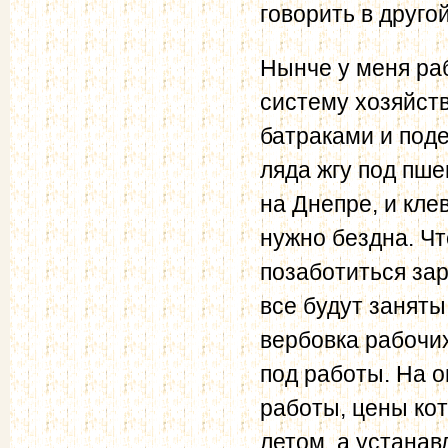
говорить в другой
Нынче у меня ра
систему хозяйств
батраками и под
ляда жгу под пше
на Днепре, и кле
нужно бездна. Ч
позаботиться зар
все будут заняты
вербовка рабочи
под работы. На 
работы, цены ко
летом, а устанав