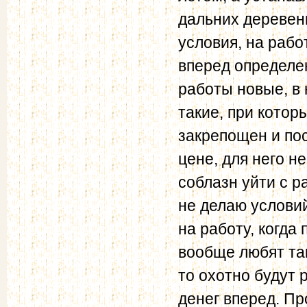
дальних деревень
условия, на раб
вперед определен
работы новые, в
такие, при котор
закрепощен и по
цене, для него н
соблазн уйти с р
не делаю условий
на работу, когда
вообще любят так
то охотно будут 
денег вперед. П