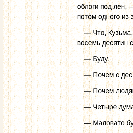
облоги под лен,
потом одного из 
— Что, Кузьма, 
восемь де­сятин 
— Буду.
— Почем с дес
— Почем людям 
— Четыре дума
— Маловато бу