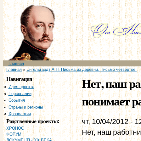
Пе
ос
со
Главное меню
Главная
Вы здесь
Главная
»
Энгельгардт А.Н. Письма из деревни. Письмо четвертое.
Навигация
Нет, наш ра
Идея проекта
Персоналии
понимает раб
События
Страны и регионы
Хронология
Родственные проекты:
чт, 10/04/2012 - 1
ХРОНОС
Нет, наш работни
ФОРУМ
ДОКУМЕНТЫ XX ВЕКА