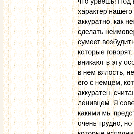
что урвешь! Под
характер нашего 
аккуратно, как не
сделать неимове
сумеет возбудить
которые говорят,
вникают в эту ос
в нем вялость, н
его с немцем, ко
аккуратен, счит
ленивцем. Я сове
какими мы предс
очень трудно, но
которые исполнил