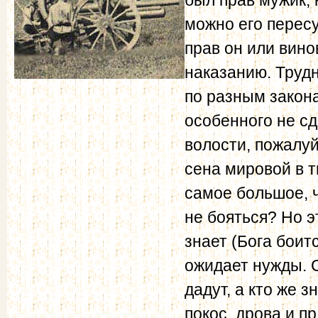
можно его пересу
прав он или вино
наказанию. Трудн
по разным закона
особенного не сд
волости, пожалуй
сена мировой в т
самое большое, ч
не бояться? Но э
знает (Бога боит
ожидает нужды. 
дадут, а кто же з
покос, дрова и пр