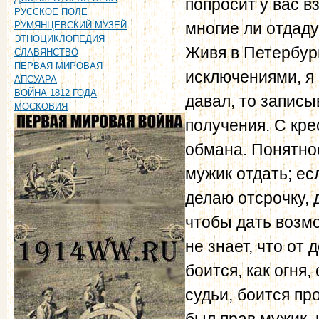
попросит у вас в
РУССКОЕ ПОЛЕ
многие ли отдаду
РУМЯНЦЕВСКИЙ МУЗЕЙ
ЭТНОЦИКЛОПЕДИЯ
Живя в Петербург
СЛАВЯНСТВО
ПЕРВАЯ МИРОВАЯ
исключениями, я 
АПСУАРА
ВОЙНА 1812 ГОДА
давал, то записы
МОСКОВИЯ
получения. С кре
обмана. Понятное
мужик отдать; ес
делаю отсрочку, 
чтобы дать возмо
не знает, что от 
боится, как огня,
судьи, боится про
был прав мужик, 