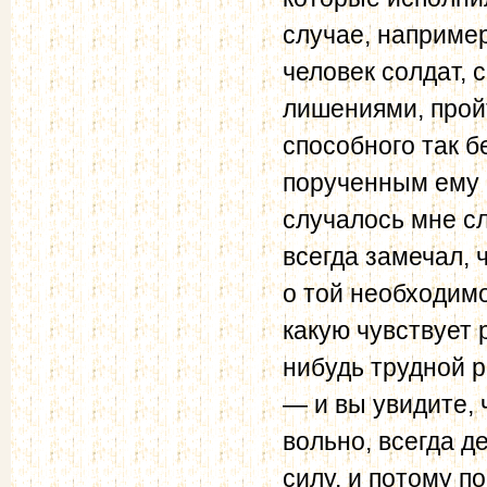
случае, например
человек солдат, 
лишениями, пройт
способного так б
порученным ему п
случалось мне с
всегда замечал, 
о той необходим
какую чувствует 
нибудь трудной р
— и вы увидите, 
вольно, всегда д
силу, и потому п