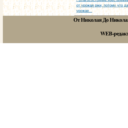
от урожая ржи, потому что д
урожае...
От Николая До Никола
WEB-редак