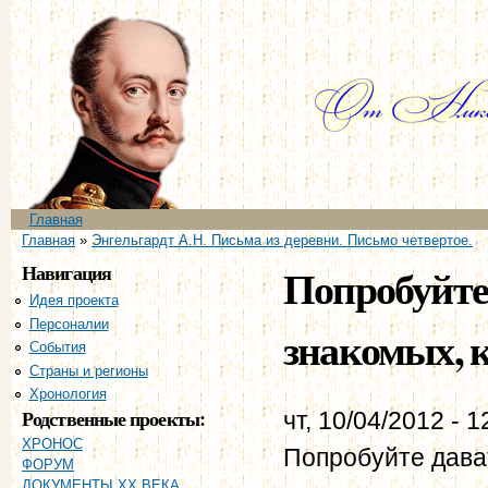
Пе
ос
со
Главное меню
Главная
Вы здесь
Главная
»
Энгельгардт А.Н. Письма из деревни. Письмо четвертое.
Навигация
Попробуйте 
Идея проекта
Персоналии
знакомых, к
События
Страны и регионы
Хронология
Родственные проекты:
чт, 10/04/2012 - 1
ХРОНОС
Попробуйте дава
ФОРУМ
ДОКУМЕНТЫ XX ВЕКА