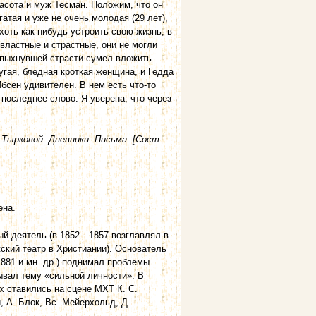
расота и муж Тесман. Положим, что он
гатая и уже не очень молодая (29 лет),
хоть как-нибудь устроить свою жизнь, в
 властные и страстные, они не могли
вспыхнувшей страсти сумел вложить
угая, бледная кроткая женщина, и Гедда
 Ибсен удивителен. В нем есть что-то
 последнее слово. Я уверена, что через
Тырковой. Дневники. Письма. [Сост.
ена.
ый деятель (в 1852—1857 возглавлял в
кий театр в Христиании). Основатель
1881 и мн. др.) поднимал проблемы
ывал тему «сильной личности». В
х ставились на сцене МХТ К. С.
 А. Блок, Вс. Мейерхольд, Д.