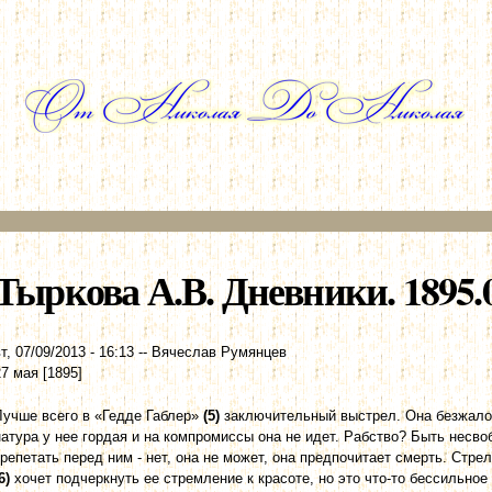
Перейти к
основному
содержанию
Тыркова А.В. Дневники. 1895.0
т, 07/09/2013 - 16:13
--
Вячеслав Румянцев
27 мая [1895]
Лучше всего в «Гедде Габлер»
(5)
заключительный выстрел. Она безжалос
натура у нее гордая и на компромиссы она не идет. Рабство? Быть несво
трепетать перед ним - нет, она не может, она предпочитает смерть. Стрел
6)
хочет подчеркнуть ее стремление к красоте, но это что-то бессильное 