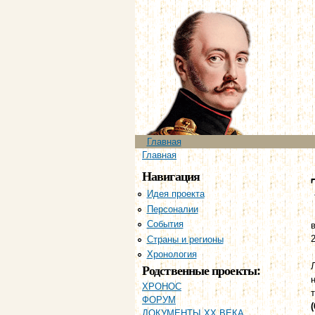
Главное меню
Главная
Вы здесь
Главная
Навигация
Идея проекта
Персоналии
События
в
Страны и регионы
Хронология
Родственные проекты:
ХРОНОС
ФОРУМ
(
ДОКУМЕНТЫ XX ВЕКА