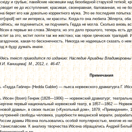
всюду и грубые, лакейские насмешки над безобидной старухой теткой; к
доводит ее до исступления; красивая, своенравная, балованная, но не бо
она берет его как довольно корректного мужа. Это ее последняя попытка 
кот[орой] нет ни интереса, ни красоты. Когда-то она любила Эйлерта, оба
сойтись; ни подчиниться, ни подчинить Гедда не могла. Сколько вновь 
Ибсен в первые же слова Эйлерта; но это дело прошлого, теперь есть др
мстит за это, мстит почти так же жестоко, как герои греческих трагедий.
загадочное, какая-то бесконечность. Никогда не надеешься сказать о нем
год я буду думать иначе.
Здесь текст приводится по изданию: Наследие Ариадны Владимировны 
Н.И. Канищева]. М., 2012, с. 46-47.
Примечания
.
«Гедда Габлер» (Hedda Gabler) — пьеса норвежского драматурга Г. Ибс
.
Ибсен (Ibsen) Генрик (1828—1906) — норвежский драматург; театральн
Бергене первый национальный норвежский театр, в 1857—1862 — Норвежс
«новой драмы», в своих пьесах («Кукольный дом», 1879; «Привидения», 
внутренней свободы человека, ущербности мещанской морали, разрабат
России драмы Ибсена пользовались особой популярностью, многие из ни
Станиславским. К анализу творчества Ибсена обращались Андрей Белый,
Мережковский и др.