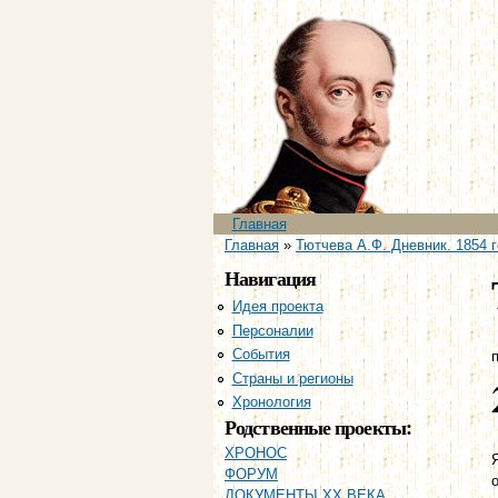
Главное меню
Главная
Вы здесь
Главная
»
Тютчева А.Ф. Дневник. 1854 г
Навигация
Идея проекта
Персоналии
События
п
Страны и регионы
Хронология
Родственные проекты:
ХРОНОС
ФОРУМ
ДОКУМЕНТЫ XX ВЕКА