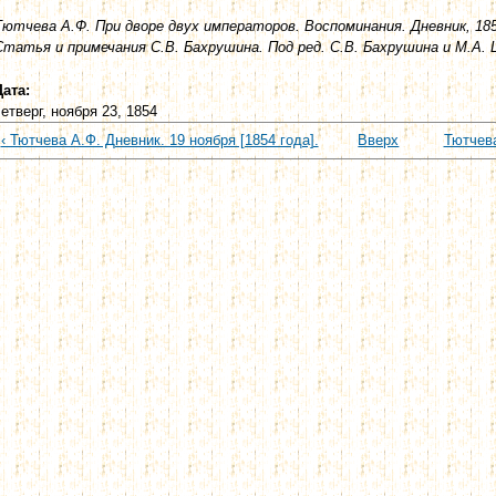
Тютчева А.Ф. При дворе двух императоров. Воспоминания. Дневник, 1853
Статья и примечания С.В. Бахрушина. Под ред. С.В. Бахрушина и М.А. Ця
Дата:
четверг, ноября 23, 1854
‹ Тютчева А.Ф. Дневник. 19 ноября [1854 года].
Вверх
Тютчева