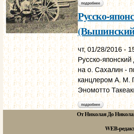
подробнее
о русско-японский 
Русско-японс
(Вышинский,
чт, 01/28/2016 - 1
Русско-японский 
на о. Сахалин - 
канцлером А. М. 
Эномотто Такеак
подробнее
о русско-японский 
От Николая До Никола
WEB-редак