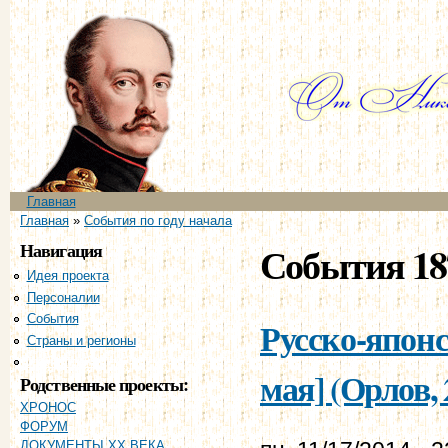
Пе
ос
со
Главное меню
Главная
Вы здесь
Главная
»
События по году начала
Навигация
События 18
Идея проекта
Персоналии
События
Русско-японск
Страны и регионы
Хронология
мая] (Орлов, 
Родственные проекты:
ХРОНОС
ФОРУМ
ДОКУМЕНТЫ XX ВЕКА