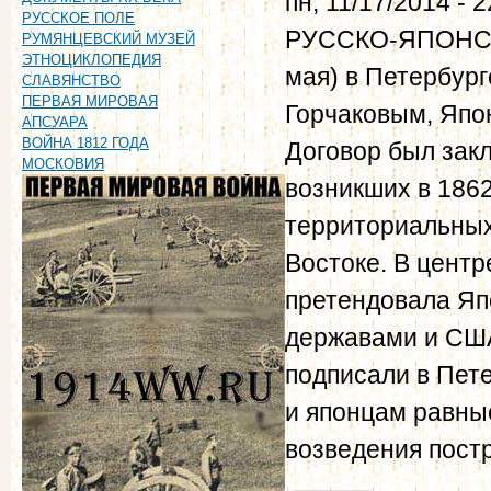
пн, 11/17/2014 - 2
РУССКОЕ ПОЛЕ
РУССКО-ЯПОНСКИ
РУМЯНЦЕВСКИЙ МУЗЕЙ
ЭТНОЦИКЛОПЕДИЯ
мая) в Петербург
СЛАВЯНСТВО
ПЕРВАЯ МИРОВАЯ
Горчаковым, Япо
АПСУАРА
ВОЙНА 1812 ГОДА
Договор был зак
МОСКОВИЯ
возникших в 1862
территориальных
Востоке. В центр
претендовала Яп
державами и США.
подписали в Пет
и японцам равны
возведения постр