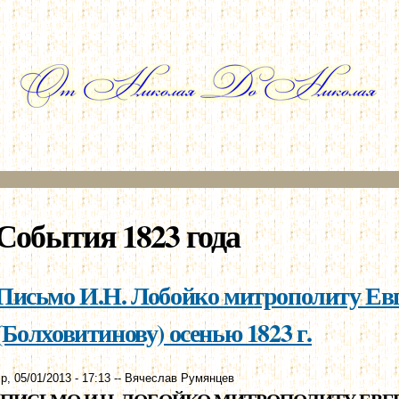
Перейти к
основному
содержанию
События 1823 года
Письмо И.Н. Лобойко митрополиту Ев
(Болховитинову) осенью 1823 г.
р, 05/01/2013 - 17:13
--
Вячеслав Румянцев