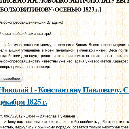
[ПИСЬМО И.Н. ЛОБОЙКО МИТРОПОЛИТУ ЕВ
(БОЛХОВИТИНОВУ) ОСЕНЬЮ 1823 г.]
Высокопреосвященнейший Владыко!
Милостивейший архипастырь!
К крайнему сожалению моему, я прервал с Вашим Высокопреосвященство
величайшим утешением в моей [печальной] виленской жизни. Весь почти
бездействии для наук, тревоге и стечении самых огорчительных приключ
Высокопреосвященству известны уже несчастия университетов Харьковско
теперь пришла наша очередь.
подробнее
о письмо и.н. лобойко митрополиту евгению (болховитинову) ос
Николай I - Константину Павловичу. С.
декабря 1825 г.
т, 09/25/2012 - 14:44
--
Вячеслав Румянцев
<...>Пишу вам несколько строк, только чтобы сообщить добрые вести отс
счастью, вернулись к обычному порядку; остается только некоторая трево