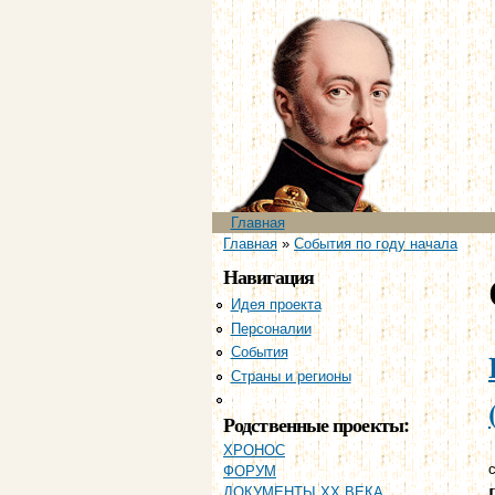
Главное меню
Главная
Вы здесь
Главная
»
События по году начала
Навигация
Идея проекта
Персоналии
События
Страны и регионы
Хронология
Родственные проекты:
ХРОНОС
с
ФОРУМ
ДОКУМЕНТЫ XX ВЕКА