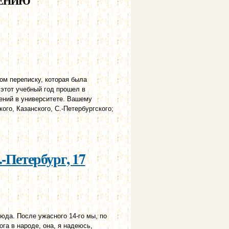
ГЕНИЮ
м переписку, которая была
 этот учебный год прошел в
ений в университете. Вашему
го, Казанского, С.-Петербургского;
енью 1823 г.
-Петербург, 17
юда. После ужасного 14-го мы, по
га в народе, она, я надеюсь,