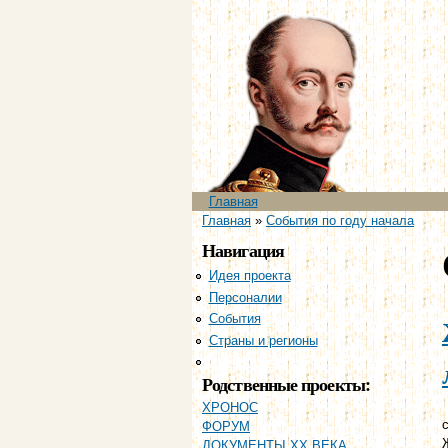
Главное меню
Главная
Вы здесь
Главная
»
События по году начала
Навигация
Идея проекта
Персоналии
События
Страны и регионы
Хронология
Родственные проекты:
ХРОНОС
с
ФОРУМ
ДОКУМЕНТЫ XX ВЕКА