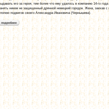
выдавать его за героя, тем более что ему удалось в компанию 14-го года 
занять никем не защищенный дрянной немецкий городок. Жена, заехав с 
эпопею подвигов своего Александра Ивановича (Чернышева).
подробнее
о жена одного важного генерала, знаменитого придворною ловк