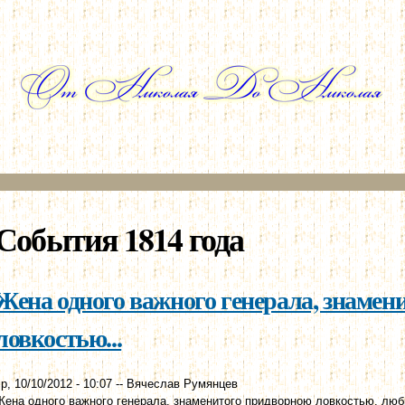
Перейти к
основному
содержанию
События 1814 года
Жена одного важного генерала, знамен
ловкостью...
р, 10/10/2012 - 10:07
--
Вячеслав Румянцев
Жена одного важного генерала, знаменитого придворною ловкостью, любил