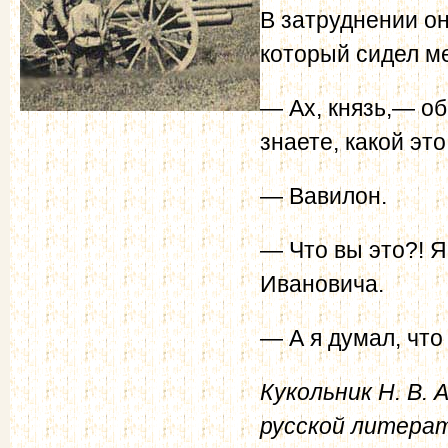
В затруднении он
который сидел м
— Ах, князь,— об
знаете, какой эт
— Вавилон.
— Что вы это?! 
Ивановича.
— А я думал, что
Кукольник Н. В.
русской литерату