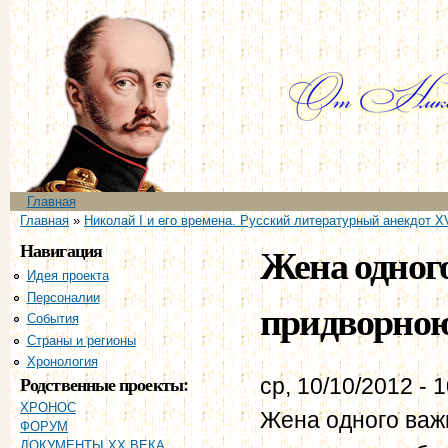
Пе
ос
со
Главное меню
Главная
Вы здесь
Главная
»
Николай I и его времена. Русский литературный анекдот XV
Навигация
Жена одного
Идея проекта
Персоналии
придворною
События
Страны и регионы
Хронология
Родственные проекты:
ср, 10/10/2012 - 
ХРОНОС
Жена одного важ
ФОРУМ
ДОКУМЕНТЫ XX ВЕКА