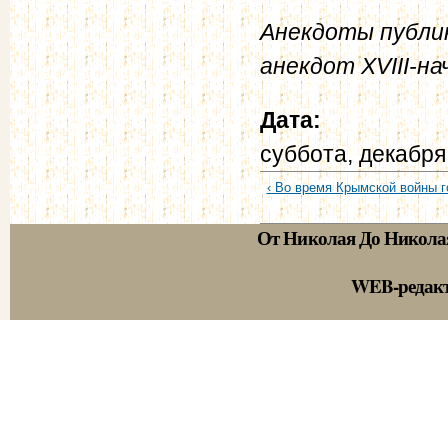
Анекдоты публик
анекдот XVIII-нач
Дата:
суббота, декабря
‹ Во время Крымской войны г
От Николая До Никола
WEB-редак