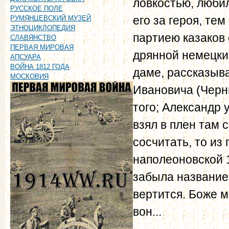
ловкостью, любил
РУССКОЕ ПОЛЕ
его за героя, те
РУМЯНЦЕВСКИЙ МУЗЕЙ
ЭТНОЦИКЛОПЕДИЯ
партиею казаков 
СЛАВЯНСТВО
ПЕРВАЯ МИРОВАЯ
дрянной немецкий
АПСУАРА
ВОЙНА 1812 ГОДА
даме, рассказыв
МОСКОВИЯ
Ивановича (Черн
того; Александр
взял в плен там 
сосчитать, то и
наполеоновской 12
забыла название: 
вертится. Боже м
вон...