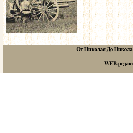
От Николая До Никола
WEB-редак