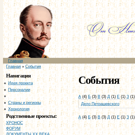
Пе
ос
со
Главное меню
Главная
Вы здесь
Главная
»
События
Навигация
События
Идея проекта
Персоналии
События
А
(4)
Б
(3)
В
(3)
Д
(1)
Е
(1)
З
(1
Страны и регионы
Дело Петрашевского
Хронология
Родственные проекты:
А
(4)
Б
(3)
В
(3)
Д
(1)
Е
(1)
З
(1
ХРОНОС
ФОРУМ
ДОКУМЕНТЫ XX ВЕКА