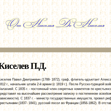
Перейти к
основному
содержанию
Киселев П.Д.
Киселев Павел Дмитриевич (1788- 1872), граф, флигель-адъютант Алекса
1812 г., начальник штаба 2-й армии (с 1819 г.). После Русско-турецкой в
Валахией. С 1835 г. - постоянный член секретных комитетов по крестьянс
представил на высочайшее рассмотрение записку о постепенном освобож
зависимости). С 1837 г. - министр государственных имуществ, провел р
крестьянами (1837- 1841), русский посол во Франции (1856-1862). В отставк