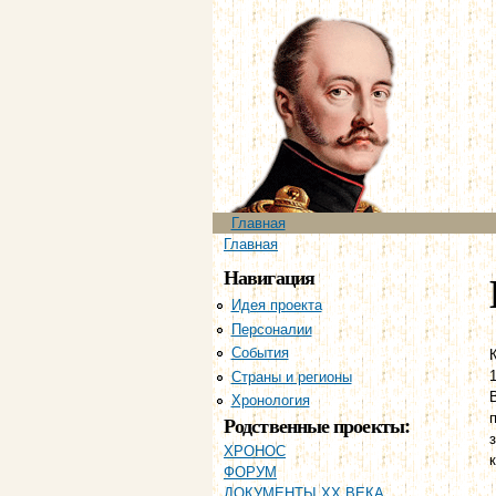
Главное меню
Главная
Вы здесь
Главная
Навигация
Идея проекта
Персоналии
События
Страны и регионы
Хронология
Родственные проекты:
ХРОНОС
ФОРУМ
ДОКУМЕНТЫ XX ВЕКА