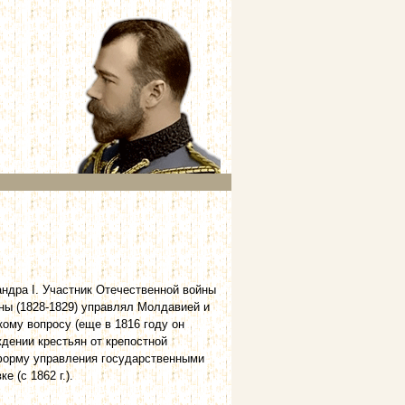
ндра I. Участник Отечественной войны
ойны (1828-1829) управлял Молдавией и
кому вопросу (еще в 1816 году он
дении крестьян от крепостной
еформу управления государственными
е (с 1862 г.).