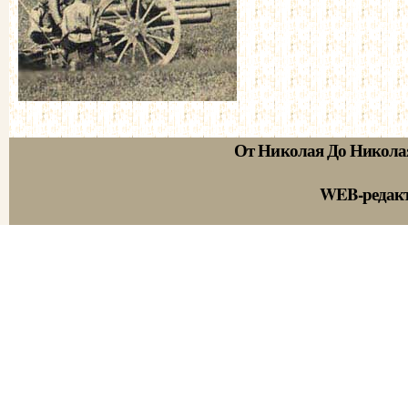
От Николая До Никола
WEB-редак