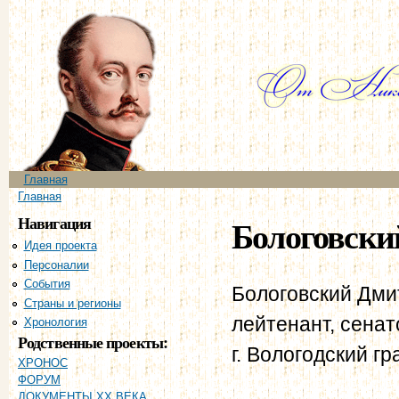
Пе
ос
со
Главное меню
Главная
Вы здесь
Главная
Навигация
Бологовски
Идея проекта
Персоналии
События
Бологовский Дмит
Страны и регионы
лейтенант, сенат
Хронология
Родственные проекты:
г. Вологодский г
ХРОНОС
ФОРУМ
ДОКУМЕНТЫ XX ВЕКА