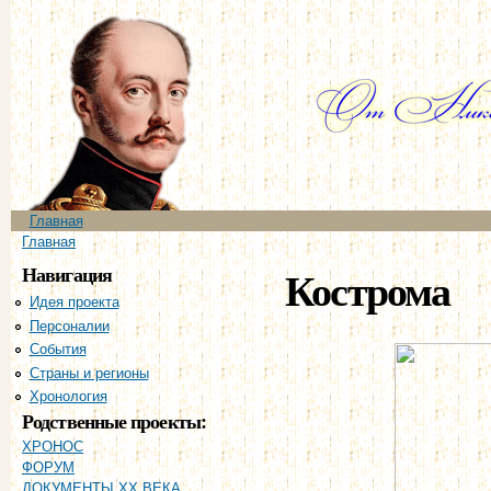
Пе
ос
со
Главное меню
Главная
Вы здесь
Главная
Навигация
Кострома
Идея проекта
Персоналии
События
Страны и регионы
Хронология
Родственные проекты:
ХРОНОС
ФОРУМ
ДОКУМЕНТЫ XX ВЕКА