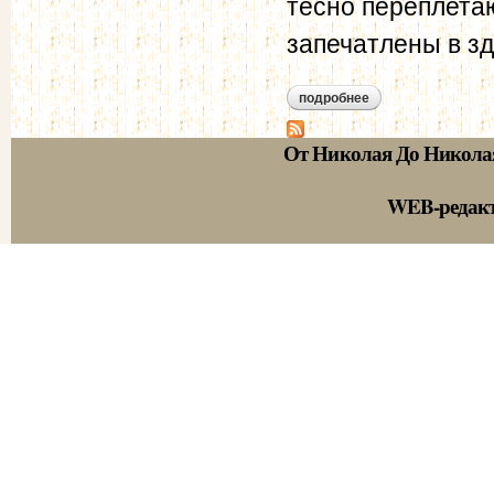
тесно переплетаю
запечатлены в зд
подробнее
о посещение костр
От Николая До Никола
WEB-редак