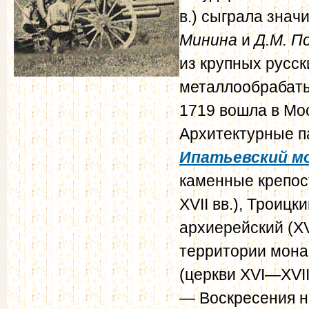
в.) сыграла знач
Минина
и
Д.М. П
из крупных русск
металлообрабат
1719 вошла в Мос
Архитектурные па
Ипатьевский м
каменные крепос
XVII вв.), Троицк
архиерейский (XVI
территории мона
(церкви XVI—XVII
— Воскресения на