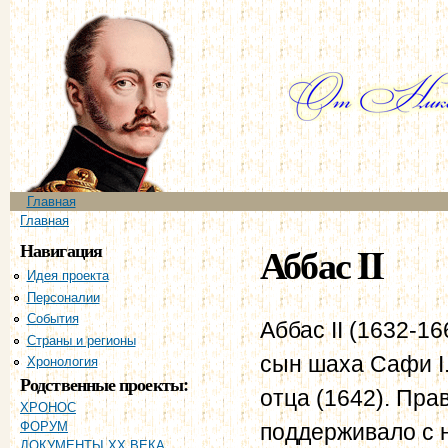
Пе
ос
со
Главное меню
Главная
Вы здесь
Главная
Навигация
Аббас II
Идея проекта
Персоналии
События
Аббас II (1632-1
Страны и регионы
сын шаха Сафи I.
Хронология
Родственные проекты:
отца (1642). Пра
ХРОНОС
поддерживало с 
ФОРУМ
ДОКУМЕНТЫ XX ВЕКА