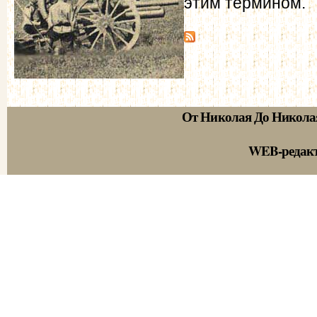
этим термином.
От Николая До Никола
WEB-редак