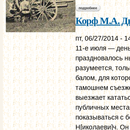
подробнее
о корф м.а. дневник
Корф М.А. Дн
пт, 06/27/2014 - 1
11-е июля — день
праздновалось н
разумеется, тол
балом, для котор
тамошнем съезже
выезжает кататьс
публичных местах
показываться с б
Н[иколаеви]ч. Он