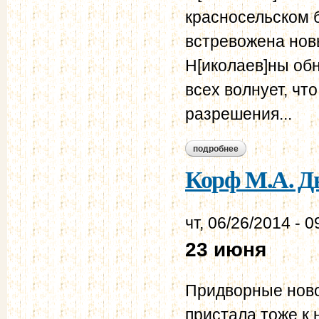
красносельском 
встревожена новы
Н[иколаев]ны об
всех волнует, чт
разрешения...
подробнее
о корф м.а. дневни
Корф М.А. Дн
чт, 06/26/2014 - 0
23 июня
Придворные новос
пристала тоже к 