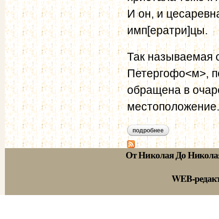
И он, и цесаревн
имп[ератри]цы.
Так называемая с
Петергофо<м>, по
обращена в очар
местоположение
подробнее
о корф м.а. дневник
От Николая До Никола
WEB-редак