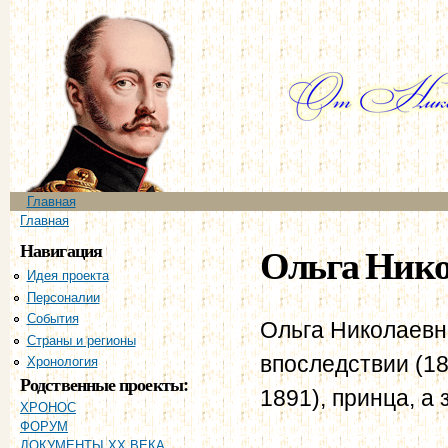
Пе
ос
со
Главное меню
Главная
Вы здесь
Главная
Навигация
Ольга Нико
Идея проекта
Персоналии
События
Ольга Николаевна
Страны и регионы
впоследствии (1
Хронология
Родственные проекты:
1891), принца, а
ХРОНОС
ФОРУМ
ДОКУМЕНТЫ XX ВЕКА