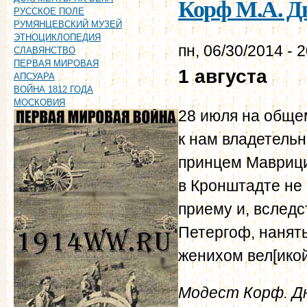
Корф М.А. Дн
РУССКОЕ ПОЛЕ
РУМЯНЦЕВСКИЙ МУЗЕЙ
ЭТНОЦИКЛОПЕДИЯ
пн, 06/30/2014 - 
СЛАВЯНСТВО
ПЕРВАЯ МИРОВАЯ
1 августа
АПСУАРА
ВОЙНА 1812 ГОДА
МОСКОВИЯ
28 июля на обще
к нам владетельн
принцем Маврици
в Кронштадте не 
приему и, вследс
Петергоф, нанят
женихом вел[икой
Модест Корф. Дне