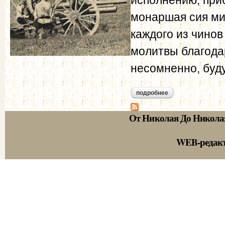
монаршая сия ми
каждого из чино
молитвы благода
несомненно, буд
подробнее
о корф м.а. дневник
От Николая До Никола
WEB-редак