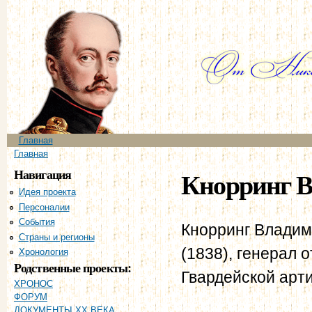
Пе
ос
со
Главное меню
Главная
Вы здесь
Главная
Навигация
Кнорринг В
Идея проекта
Персоналии
События
Кнорринг Владим
Страны и регионы
(1838), генерал 
Хронология
Родственные проекты:
Гвардейской арт
ХРОНОС
ФОРУМ
ДОКУМЕНТЫ XX ВЕКА