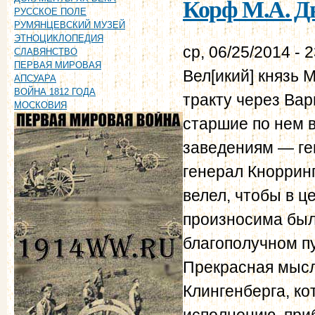
Корф М.А. Дн
РУССКОЕ ПОЛЕ
РУМЯНЦЕВСКИЙ МУЗЕЙ
ЭТНОЦИКЛОПЕДИЯ
ср, 06/25/2014 - 
СЛАВЯНСТВО
ПЕРВАЯ МИРОВАЯ
Вел[икий] князь 
АПСУАРА
ВОЙНА 1812 ГОДА
тракту через Вар
МОСКОВИЯ
старшие по нем в
заведениям — ге
генерал Кнорринг
велел, чтобы в 
произносима был
благополучном пу
Прекрасная мысль
Клингенберга, ко
исполнению, при