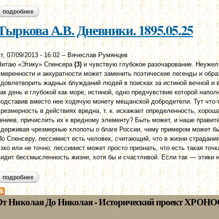
подробнее
о тыркова а.в. дневники. 1895.07.11
Тыркова А.В. Дневники. 1895.05.25
т, 07/09/2013 - 16:02
--
Вячеслав Румянцев
Читаю «Этику» Спенсера
(3)
и чувствую глубокое разочарование. Неужел
умеренности и аккуратности может заменить поэтические легенды и обра
удовлетворить жадных блужданий людей в поисках за истиной вечной и в
как день и глубокой как море, истиной, одно предчувствие которой напо
подставив вместо нее ходячую монету мещанской добродетели. Тут что-то
чрезмерность в действиях вредна, т. к. искажает определенность, хорош
гениев, причислить их к вредному элементу? Быть может, и наше правит
сдерживая чрезмерные хлопоты о благе России, чему примером может б
По Спенсеру, пессимист есть человек, считающий, что в жизни страдан
узко или не точно; пессимист может просто признать, что есть такая точ
видит бессмысленность жизни, хотя бы и счастливой. Если так — этики н
подробнее
о тыркова а.в. дневники. 1895.05.25
От Николая До Николая - Исторический проект ХРОНО