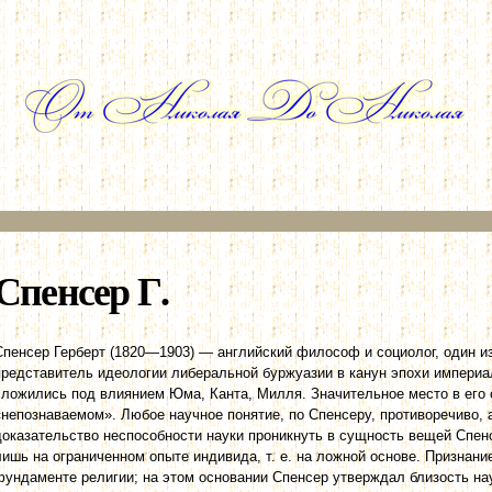
Перейти к
основному
содержанию
Спенсер Г.
Спенсер Герберт (1820—1903) — английский философ и социолог, один 
представитель идеологии либеральной буржуазии в канун эпохи импери
сложились под влиянием Юма, Канта, Милля. Значительное место в его 
«непознаваемом». Любое научное понятие, по Спенсеру, противоречиво, 
доказательство неспособности науки проникнуть в сущность вещей Спенс
лишь на ограниченном опыте индивида, т. е. на ложной основе. Признани
фундаменте религии; на этом основании Спенсер утверждал близость нау