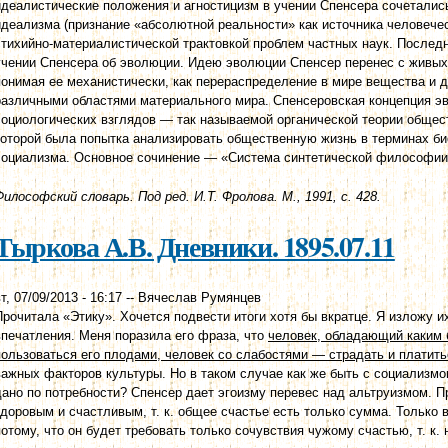
идеалистические положения и агностицизм в учении Спенсера сочеталис
идеализма (признание «абсолютной реальности» как источника человече
стихийно-материалистической трактовкой проблем частных наук. Послед
учении Спенсера об эволюции. Идею эволюции Спенсер перенес с живых
понимая ее механистически, как перераспределение в мире вещества и д
различными областями материального мира. Спенсеровская концепция эв
социологических взглядов — так называемой органической теории общес
которой была попытка анализировать общественную жизнь в терминах би
социализма. Основное сочинение — «Система синтетической философии
Философский словарь. Под ред. И.Т. Фролова. М., 1991, с. 428.
Тыркова А.В. Дневники. 1895.07.11
т, 07/09/2013 - 16:17
--
Вячеслав Румянцев
Прочитала «Этику». Хочется подвести итоги хотя бы вкратце. Я изложу их
впечатления. Меня поразила его фраза, что
человек, обладающий каким 
пользоваться его плодами, человек со слабостями — страдать и платитьс
важных факторов культуры. Но в таком случае как же быть с социализм
дано по потребности? Спенсер дает эгоизму перевес над альтруизмом. П
здоровым и счастливым, т. к. общее счастье есть только сумма. Только 
потому, что он будет требовать только сочувствия чужому счастью, т. к. 