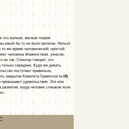
и это жалкая, мелкая теория
зы какой бы то ни было религии. Нельзя
 то же время человеческой, простой
лняет человека блаженством, ужасом,
 не так. Спенсер говорит, что
а только середина. Куда же девать
ельство поступает правильно,
ыть закрытие Комитета Грамотности
(4)
.
ия превышают удовольствия. Это или
ка развития, когда человек слишком ясно
ет.
С