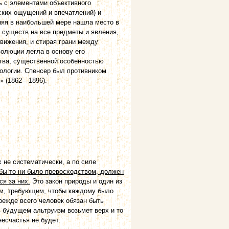
ь с элементами объективного
ских ощущений и впечатлений) и
няя в наибольшей мере нашла место в
 существ на все предметы и явления,
вижения, и стирая грани между
олюции легла в основу его
тва, существенной особенностью
ологии. Спенсер был противником
» (1862—1896).
 не систематически, а по силе
бы то ни было превосходством, должен
я за них.
Это закон природы и один из
ом, требующим, чтобы каждому было
режде всего человек обязан быть
в будущем альтруизм возьмет верх и то
несчастья не будет.