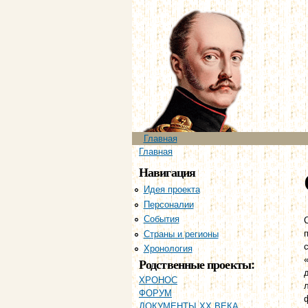
Главное меню
Главная
Вы здесь
Главная
Навигация
Идея проекта
Персоналии
События
Страны и регионы
Хронология
Родственные проекты:
ХРОНОС
ФОРУМ
ДОКУМЕНТЫ XX ВЕКА