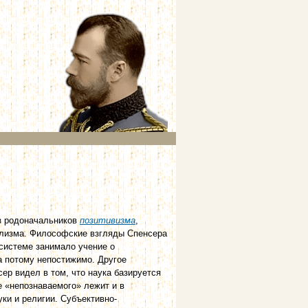
из родоначальников
позитивизма
,
ализма. Философские взгляды Спенсера
системе занимало учение о
а потому непостижимо. Другое
ер видел в том, что наука базируется
е «непознаваемого» лежит и в
ки и религии. Субъективно-