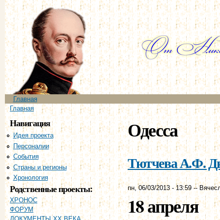
Пе
ос
со
Главное меню
Главная
Вы здесь
Главная
Навигация
Одесса
Идея проекта
Персоналии
Тютчева А.Ф. Дне
События
Страны и регионы
Хронология
Родственные проекты:
пн, 06/03/2013 - 13:59
--
Вячес
18 апреля
ХРОНОС
ФОРУМ
ДОКУМЕНТЫ XX ВЕКА