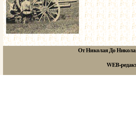
От Николая До Никола
WEB-редак