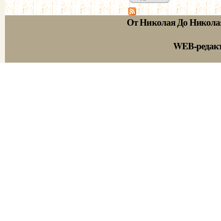
От Николая До Никола
WEB-редак