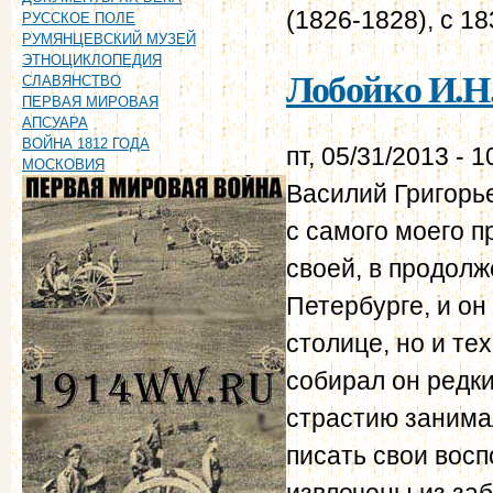
(1826-1828), с 1
РУССКОЕ ПОЛЕ
РУМЯНЦЕВСКИЙ МУЗЕЙ
ЭТНОЦИКЛОПЕДИЯ
Лобойко И.Н.
СЛАВЯНСТВО
ПЕРВАЯ МИРОВАЯ
АПСУАРА
ВОЙНА 1812 ГОДА
пт, 05/31/2013 - 1
МОСКОВИЯ
Василий Григорь
с самого моего п
своей, в продолж
Петербурге, и он 
столице, но и те
собирал он редки
страстию занима
писать свои вос
извлечены из заб