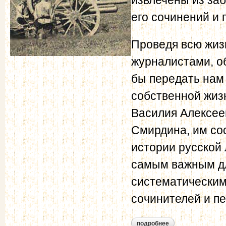
его сочинений и 
Проведя всю жизн
журналистами, о
бы передать нам 
собственной жизн
Василия Алексее
Смирдина, им со
истории русской
самым важным дл
систематическим
сочинителей и п
подробнее
о лобойко и.н. ана