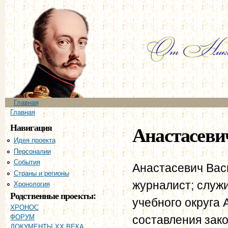
Пе
ос
со
Главное меню
Главная
Вы здесь
Главная
Навигация
Анастасеви
Идея проекта
Персоналии
События
Анастасевич Вас
Страны и регионы
журналист; служи
Хронология
Родственные проекты:
учебного округа 
ХРОНОС
составления зако
ФОРУМ
ДОКУМЕНТЫ XX ВЕКА