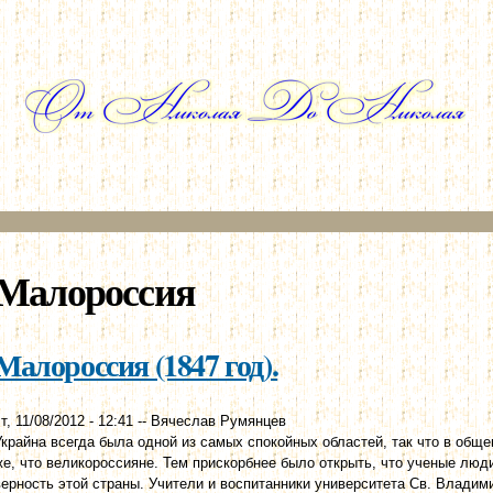
Перейти к
основному
содержанию
Малороссия
Малороссия (1847 год).
т, 11/08/2012 - 12:41
--
Вячеслав Румянцев
Украйна всегда была одной из самых спокойных областей, так что в общ
же, что великороссияне. Тем прискорбнее было открыть, что ученые люд
верность этой страны. Учители и воспитанники университета Св. Владим