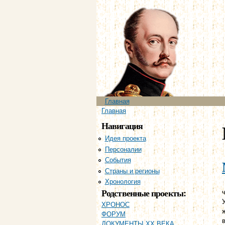
Главное меню
Главная
Вы здесь
Главная
Навигация
Идея проекта
Персоналии
События
Страны и регионы
Хронология
Родственные проекты:
ч
ХРОНОС
ФОРУМ
ДОКУМЕНТЫ XX ВЕКА