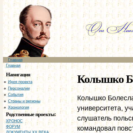
Пе
ос
со
Главное меню
Главная
Вы здесь
Главная
Навигация
Колышко Б
Идея проекта
Персоналии
События
Колышко Болесла
Страны и регионы
университета, уч
Хронология
Родственные проекты:
слушатель польск
ХРОНОС
командовал повс
ФОРУМ
ДОКУМЕНТЫ XX ВЕКА