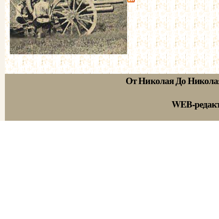
От Николая До Никола
WEB-редак