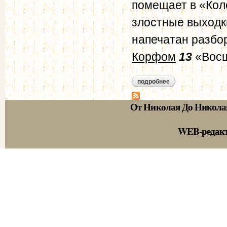
помещает в «Кол
злостные выходки
напечатан разбо
Корфом
13
«Восш
подробнее
о о русских книгах
От Николая До Никола
WEB-редак