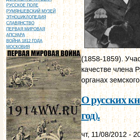
РУССКОЕ ПОЛЕ
РУМЯНЦЕВСКИЙ МУЗЕЙ
ЭТНОЦИКЛОПЕДИЯ
СЛАВЯНСТВО
ПЕРВАЯ МИРОВАЯ
АПСУАРА
ВОЙНА 1812 ГОДА
МОСКОВИЯ
(1858-1859). Уча
качестве члена Р
органах земского
О русских кн
год).
чт, 11/08/2012 - 2