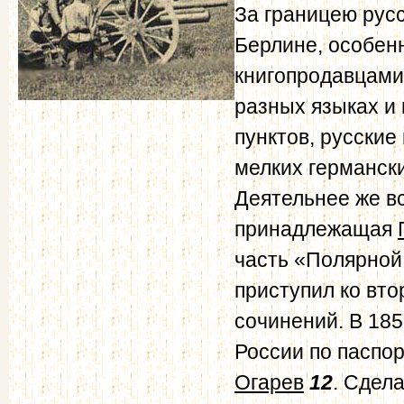
За границею рус
Берлине, особенн
книгопродавцам
разных языках и
пунктов, русские
мелких германски
Деятельнее же в
принадлежащая
часть «Полярной
приступил ко вто
сочинений. В 185
России по паспо
Огарев
12
. Сдел