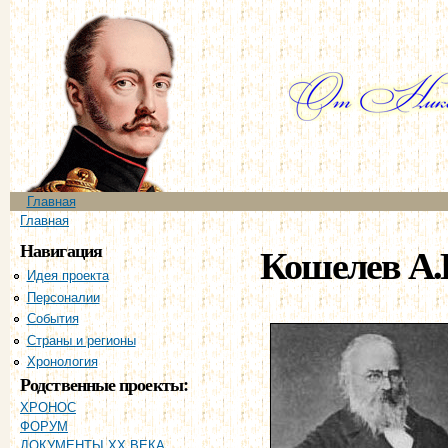
Пе
ос
со
Главное меню
Главная
Вы здесь
Главная
Навигация
Кошелев А.
Идея проекта
Персоналии
События
Страны и регионы
Хронология
Родственные проекты:
ХРОНОС
ФОРУМ
ДОКУМЕНТЫ XX ВЕКА