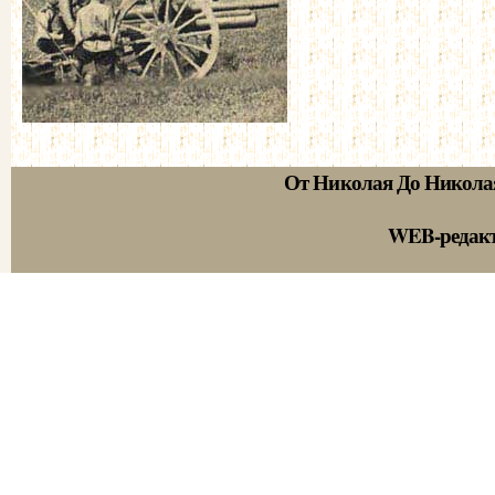
От Николая До Никола
WEB-редак