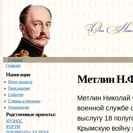
Пе
ос
со
Главное меню
Главная
Вы здесь
Главная
Навигация
Метлин Н.Ф
Идея проекта
Персоналии
События
Метлин Николай 
Страны и регионы
военной службе с 
Хронология
Родственные проекты:
выслугу 18 полуг
ХРОНОС
Крымскую войну 
ФОРУМ
ДОКУМЕНТЫ XX ВЕКА