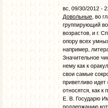
вс, 09/30/2012 - 
Довольные
, во г
группирующий во
возрастов, и г. 
опору всех умных
например, литера
Значительное чи
нему как к ораку
свои самые сокр
приветливо идет 
относятся, как к
Е. В. Государю 
поддержанию кот