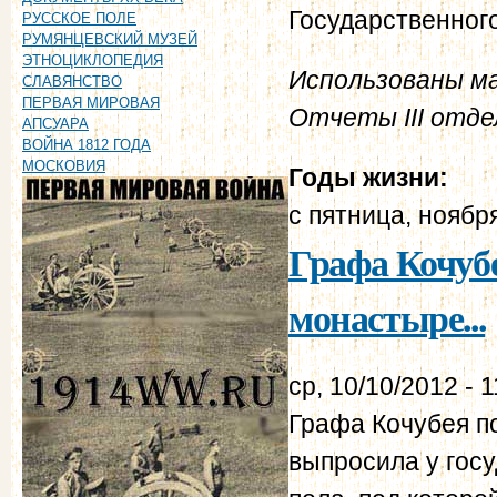
Государственног
РУССКОЕ ПОЛЕ
РУМЯНЦЕВСКИЙ МУЗЕЙ
ЭТНОЦИКЛОПЕДИЯ
Использованы ма
СЛАВЯНСТВО
ПЕРВАЯ МИРОВАЯ
Отчеты III отдел
АПСУАРА
ВОЙНА 1812 ГОДА
МОСКОВИЯ
Годы жизни:
с
пятница, ноября
Графа Кочуб
монастыре...
ср, 10/10/2012 - 1
Графа Кочубея п
выпросила у гос