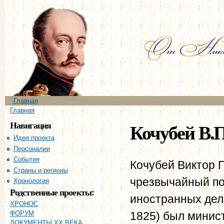
Пе
ос
со
Главное меню
Главная
Вы здесь
Главная
Навигация
Кочубей В.П
Идея проекта
Персоналии
События
Кочубей Виктор П
Страны и регионы
чрезвычайный по
Хронология
Родственные проекты:
иностранных дел 
ХРОНОС
1825) был минист
ФОРУМ
ДОКУМЕНТЫ XX ВЕКА