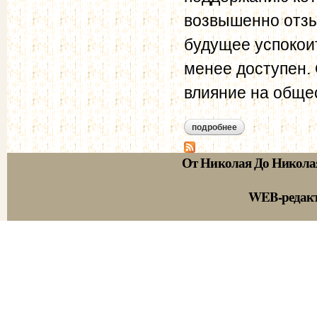
возвышенно отзы
будущее успокои
менее доступен. 
влияние на обще
подробнее
о краткий обзор об
От Николая До Никола
WEB-редак