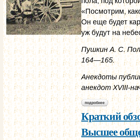
пола, под которо
«Посмотрим, како
Он еще будет кар
уж будут на небе
Пушкин А. С. Полн
164—165.
Анекдоты публик
анекдот XVIII-нач
подробнее
о графа кочубея п
Краткий обзо
Высшее обще