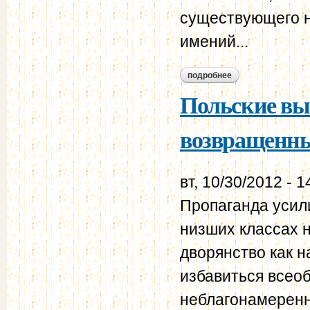
существующего н
имений...
подробнее
о рескрипт алекса
назимову. 20 ноябр
Польские вы
возвращенны
вт, 10/30/2012 - 1
Пропаганда усил
низших классах н
дворянство как н
избавиться всео
неблагонамеренн