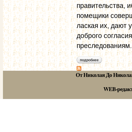
правительства, и
помещики соверш
лаская их, дают 
доброго согласия
преследованиям.
подробнее
о польские выходц
От Николая До Никола
WEB-редак