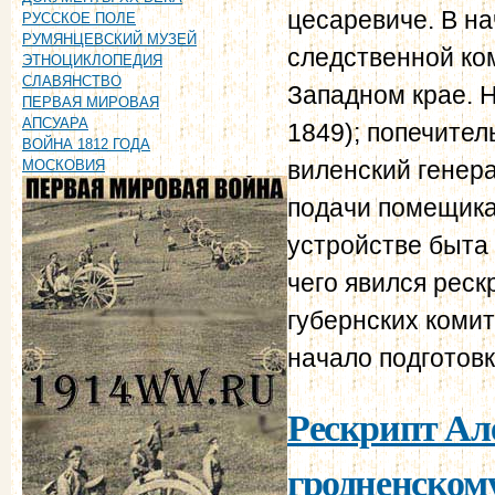
цесаревиче. В на
РУССКОЕ ПОЛЕ
РУМЯНЦЕВСКИЙ МУЗЕЙ
следственной ко
ЭТНОЦИКЛОПЕДИЯ
СЛАВЯНСТВО
Западном крае. Н
ПЕРВАЯ МИРОВАЯ
АПСУАРА
1849); попечитель
ВОЙНА 1812 ГОДА
виленский генер
МОСКОВИЯ
подачи помещика
устройстве быта
чего явился реск
губернских коми
начало подготовк
Рескрипт Але
гродненскому