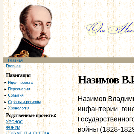
Пе
ос
со
Главное меню
Главная
Вы здесь
Главная
Навигация
Назимов В.
Идея проекта
Персоналии
События
Назимов Владими
Страны и регионы
инфантерии, ген
Хронология
Родственные проекты:
Государственного
ХРОНОС
войны (1828-1829
ФОРУМ
ДОКУМЕНТЫ XX ВЕКА