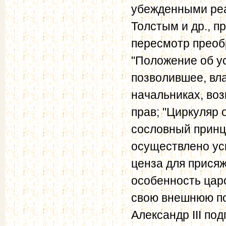
убежденными реа
Толстым и др., 
пересмотр преобр
"Положение об у
позволившее, вла
начальниках, во
прав; "Циркуляр 
сословный принц
осуществлено ус
ценза для прися
особенность царс
свою внешнюю по
Александр III по