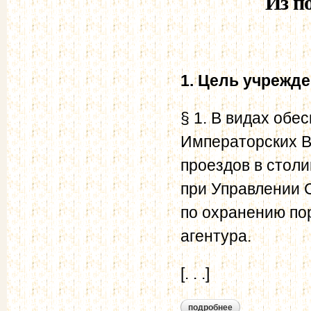
Из п
1. Цель учрежде
§ 1. В видах об
Императорских В
проездов в столи
при Управлении 
по охранению по
агентура.
[. . .]
подробнее
о из положения об 