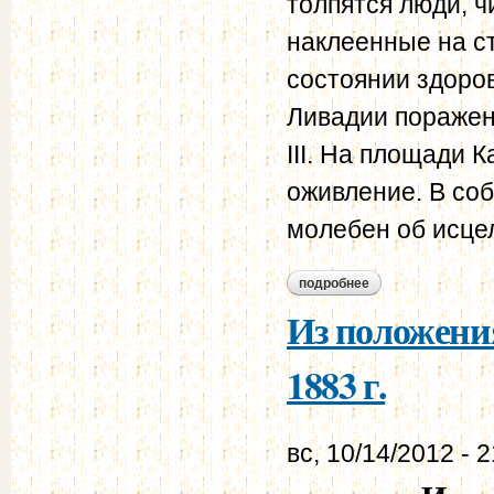
толпятся люди, 
наклеенные на с
состоянии здоро
Ливадии поражен
III. На площади 
оживление. В со
молебен об исце
подробнее
о глава 1 первые г
Из положения
1883 г.
вс, 10/14/2012 - 