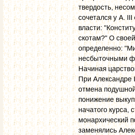
твердость, несо
сочетался у А. I
власти: "Констит
скотам?" О своей
определенно: "Ми
несбыточными ф
Начиная царствов
При Александре I
отмена подушной
понижение выкупн
начатого курса, 
монархический п
заменялись Алекс