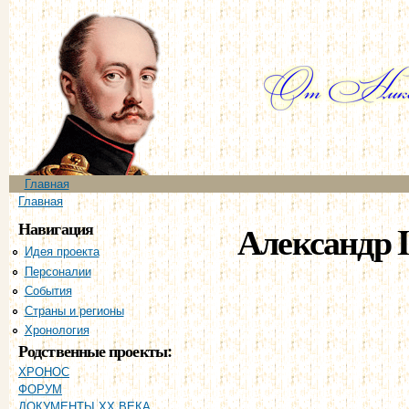
Пе
ос
со
Главное меню
Главная
Вы здесь
Главная
Навигация
Александр I
Идея проекта
Персоналии
События
Страны и регионы
Хронология
Родственные проекты:
ХРОНОС
ФОРУМ
ДОКУМЕНТЫ XX ВЕКА