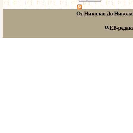
От Николая До Никола
WEB-редак