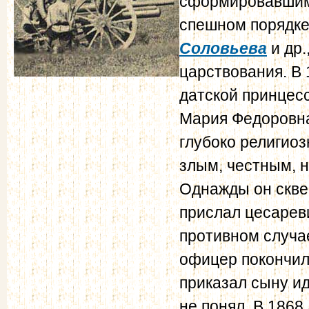
сформировавшим
спешном порядке
Соловьева
и др.
царствования. В 
датской принцес
Мария Федоровна
глубоко религиоз
злым, честным, 
Однажды он скве
прислал цесареви
противном случа
офицер покончил
приказал сыну идт
не понял. В 1868