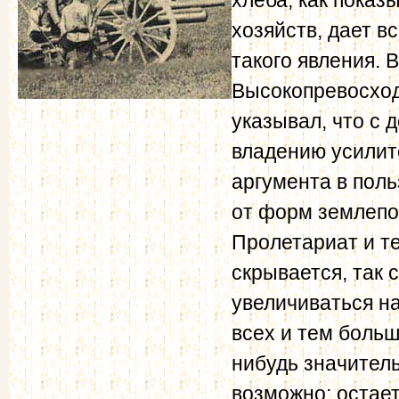
хозяйств, дает в
такого явления. 
Высокопревосход
указывал, что с
владению усилитс
аргумента в пол
от форм землепол
Пролетариат и те
скрывается, так 
увеличиваться на
всех и тем больш
нибудь значител
возможно; остает