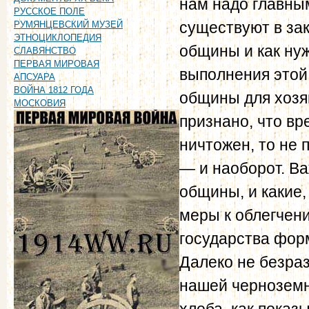
нам надо главны
РУССКОЕ ПОЛЕ
существуют в за
РУМЯНЦЕВСКИЙ МУЗЕЙ
ЭТНОЦИКЛОПЕДИЯ
общины и как нуж
СЛАВЯНСТВО
ПЕРВАЯ МИРОВАЯ
выполнения этой
АПСУАРА
ВОЙНА 1812 ГОДА
общины для хозя
МОСКОВИЯ
признано, что в
ничтожен, то не 
— и наоборот. Ва
общины, и какие
меры к облегчен
государства фор
Далеко не безраз
нашей черноземн
хлеба, как показ