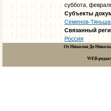
суббота, февраля
Субъекты доку
Семенов-Тяньша
Связанный рег
Россия
От Николая До Никола
WEB-редак