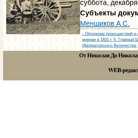
суббота, декабря
Субъекты доку
Меншиков А.С.
‹ Обозрение происшествий и
мнения в 1831 г. 5. Главный 
Императорского Величества.
От Николая До Никола
WEB-редак