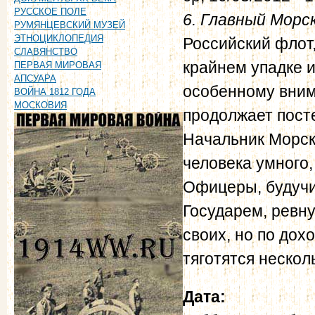
РУССКОЕ ПОЛЕ
6. Главный Мор
РУМЯНЦЕВСКИЙ МУЗЕЙ
ЭТНОЦИКЛОПЕДИЯ
Российский флот,
СЛАВЯНСТВО
крайнем упадке и
ПЕРВАЯ МИРОВАЯ
АПСУАРА
особенному вним
ВОЙНА 1812 ГОДА
МОСКОВИЯ
продолжает пост
Начальник Морс
человека умного,
Офицеры, будучи
Государем, ревн
своих, но по до
тяготятся неско
Дата: