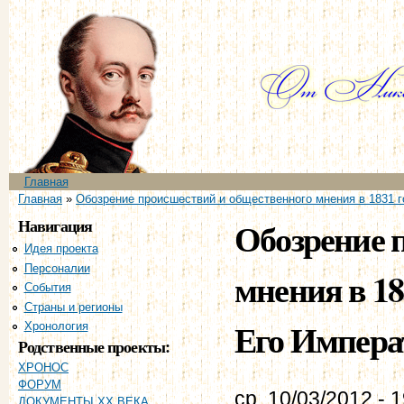
Пе
ос
со
Главное меню
Главная
Вы здесь
Главная
»
Обозрение происшествий и общественного мнения в 1831 г
Навигация
Обозрение 
Идея проекта
Персоналии
мнения в 18
События
Страны и регионы
Его Импера
Хронология
Родственные проекты:
ХРОНОС
ФОРУМ
ср, 10/03/2012 - 
ДОКУМЕНТЫ XX ВЕКА